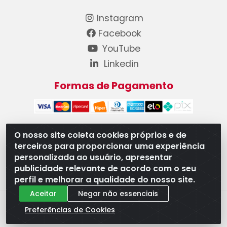
Instagram
Facebook
YouTube
Linkedin
Formas de Pagamento
O nosso site coleta cookies próprios e de
terceiros para proporcionar uma experiência
WB Componentes Automotivos LTDA - CNPJ
personalizada ao usuário, apresentar
08.528.393/0001-12 - Rua do Níquel, 667 - Parque
publicidade relevante de acordo com o seu
Oeste Industrial, Goiânia/GO - CEP 74375-660
perfil e melhorar a qualidade do nosso site.
Aceitar
Negar não essenciais
Preferências de Cookies