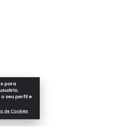
os para
usuário,
 seu perfil e
as de Cookies