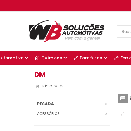
Automotivo
Químicos
Parafusos
Ferr
DM
INÍCIO
DM
PESADA
3
ACESSÓRIOS
3