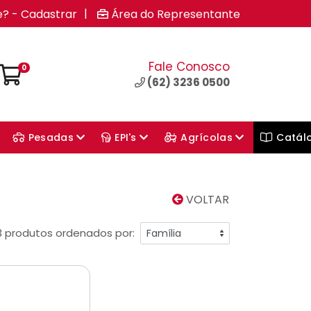
|
e? - Cadastrar
Área do Representante
Fale Conosco
0
(62) 3236 0500
Pesadas
EPI's
Agrícolas
Catál
VOLTAR
3 produtos ordenados por: