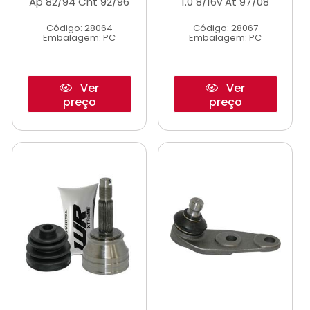
Ap 82/94 Cht 92/96
1.0 8/16v At 97/08
Código: 28064
Código: 28067
Embalagem: PC
Embalagem: PC
Ver
Ver
preço
preço