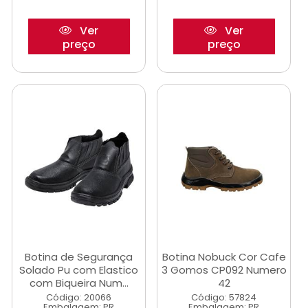
Ver
Ver
preço
preço
Botina de Segurança
Botina Nobuck Cor Cafe
Solado Pu com Elastico
3 Gomos CP092 Numero
com Biqueira Num...
42
Código: 20066
Código: 57824
Embalagem: PR
Embalagem: PR