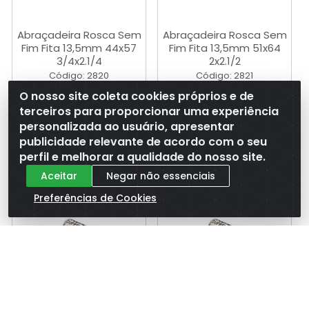
Abraçadeira Rosca Sem
Abraçadeira Rosca Sem
Fim Fita 13,5mm 44x57
Fim Fita 13,5mm 51x64
3/4x2.1/4
2x2.1/2
Código: 2820
Código: 2821
Embalagem: PC
Embalagem: PC
O nosso site coleta cookies próprios e de
terceiros para proporcionar uma experiência
personalizada ao usuário, apresentar
Ver
Ver
publicidade relevante de acordo com o seu
preço
preço
perfil e melhorar a qualidade do nosso site.
Aceitar
Negar não essenciais
Preferências de Cookies