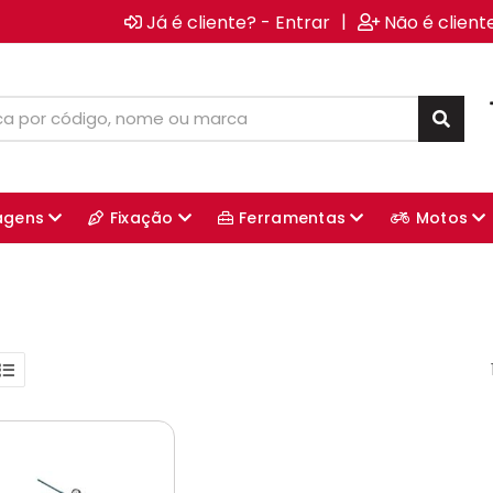
|
Já é cliente? - Entrar
Não é client
agens
Fixação
Ferramentas
Motos