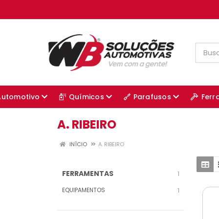
Automotivo
Químicos
Parafusos
Ferr
A. RIBEIRO
INÍCIO
A. RIBEIRO
FERRAMENTAS
1
EQUIPAMENTOS
1