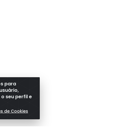
os para
usuário,
 seu perfil e
as de Cookies