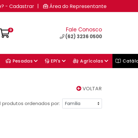
|
e? - Cadastrar
Área do Representante
Fale Conosco
0
(62) 3236 0500
Pesadas
EPI's
Agrícolas
Catál
VOLTAR
1 produtos ordenados por: