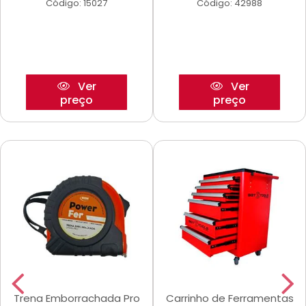
Código: 15027
Código: 42988
Ver
Ver
preço
preço
Trena Emborrachada Pro
Carrinho de Ferramentas