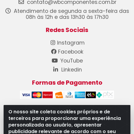
contato@wbcomponentes.com.br
Atendimento de segunda a sexta-feira das
08h às 12h e das 13h30 às 17h30
Redes Sociais
Instagram
Facebook
YouTube
Linkedin
Formas de Pagamento
O nosso site coleta cookies próprios e de
terceiros para proporcionar uma experiência
WB Componentes Automotivos LTDA - CNPJ
personalizada ao usuário, apresentar
08.528.393/0001-12 - Rua do Níquel, 667 - Parque
publicidade relevante de acordo com o seu
Oeste Industrial, Goiânia/GO - CEP 74375-660