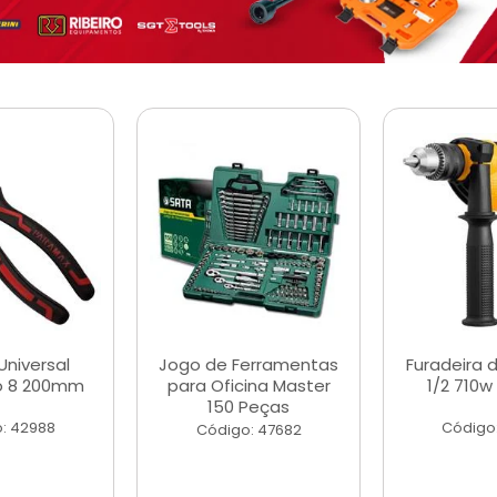
Universal
Jogo de Ferramentas
Furadeira 
o 8 200mm
para Oficina Master
1/2 710w
150 Peças
: 42988
Código
Código: 47682