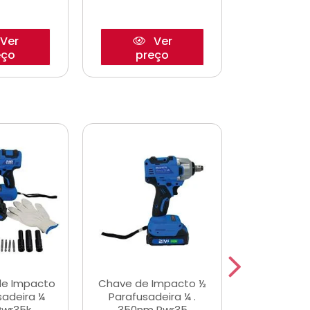
Ver
Ver
eço
preço
pre
de Impacto
Chave de Impacto ½
Jogo de C
sadeira ¼
Parafusadeira ¼ .
Fenda 
Pwr35k
350nm Pwr35
S3800