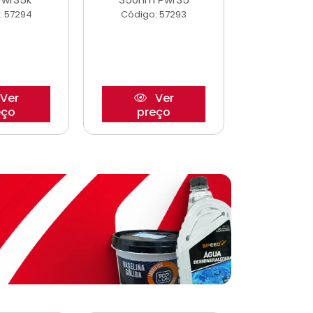
: 57294
Código: 57293
Código:
Ver
Ver
eço
preço
pre