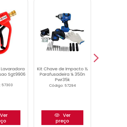
a Lavaradora
Kit Chave de Impacto ½
Jogo De Ferr
ssao Sgt9906
Parafusadeira ¼ 350n
Master 178 
Pwr35k
Ofic
: 57303
Código: 57294
Código:
Ver
Ver
eço
preço
pre