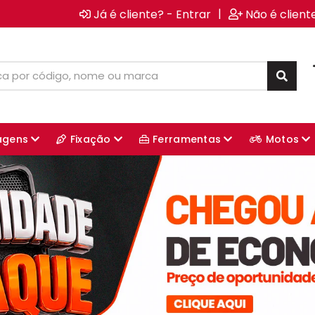
|
Já é cliente? - Entrar
Não é client
agens
Fixação
Ferramentas
Motos