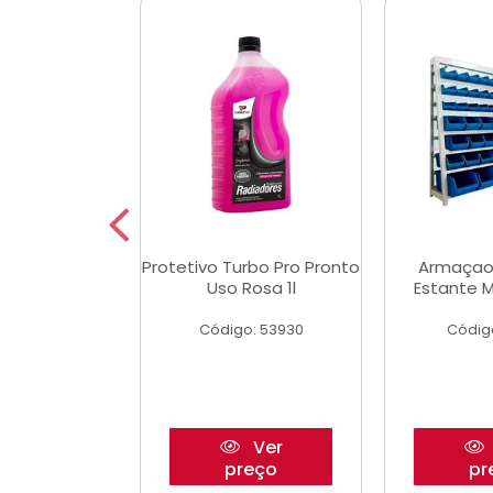
aulico Garrafa
Protetivo Turbo Pro Pronto
Armaçao
 Toneladas
Uso Rosa 1l
Estante M
o: 51655
Código: 53930
Códig
Ver
Ver
reço
preço
pr