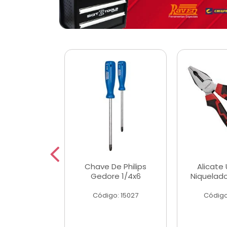
 Magnetica
Chave De Philips
Alicate 
ngular
Gedore 1/4x6
Niquelad
o: 56779
Código: 15027
Código