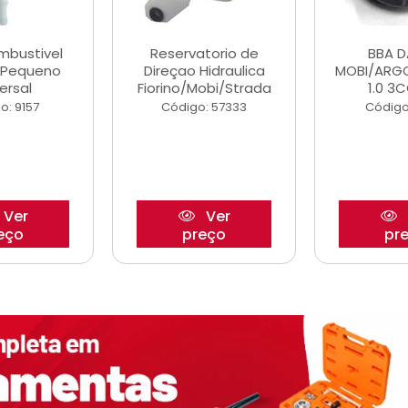
ombustivel
Reservatorio de
BBA 
o Pequeno
Direçao Hidraulica
MOBI/ARG
ersal
Fiorino/Mobi/Strada
1.0 3C
o: 9157
Código: 57333
Código
Ver
Ver
eço
preço
pr