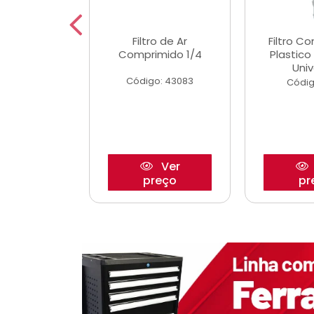
etor iwp176
Filtro de Ar
Filtro C
 1.0 05/
Comprimido 1/4
Plastic
Univ
o: 28425
Código: 43083
Códig
Ver
Ver
reço
preço
pr