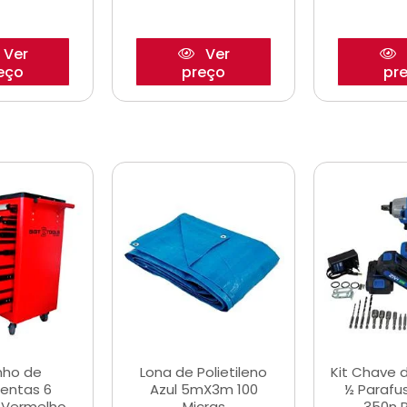
Ver
Ver
eço
preço
pr
nho de
Lona de Polietileno
Kit Chave 
entas 6
Azul 5mX3m 100
½ Parafu
 Vermelho
Micras
350n 