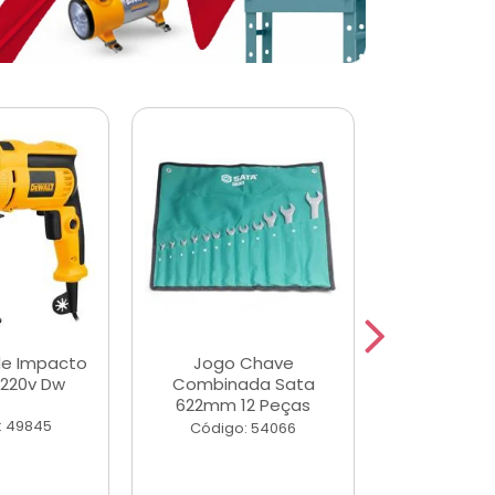
de Impacto
Jogo Chave
Jogo de Ch
 220v Dw
Combinada Sata
Longas e 
622mm 12 Peças
Peças
: 49845
Código: 54066
Código: