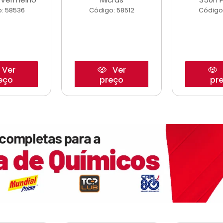
: 58536
Código: 58512
Código
Ver
Ver
eço
preço
pr