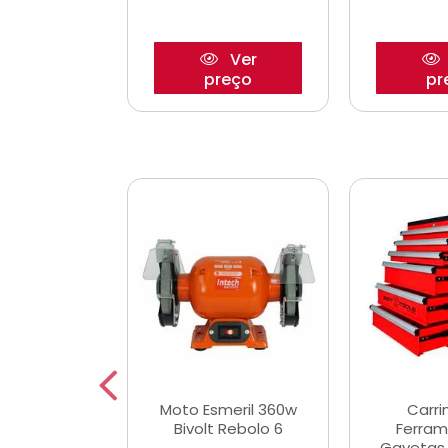
Ver
Ver
reço
preço
pr
e Chaves
Moto Esmeril 360w
Carri
ais Curtas
Bivolt Rebolo 6
Ferram
12mm com 9
Gavetas