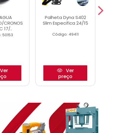
DAGUA
Palheta Dyna S402
Tapete U
O/CRONOS
Slim Especifica 24/15
Adaptad
C 17/..
Mode
Código: 49411
: 50153
Código:
Ver
Ver
eço
preço
pre