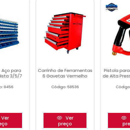
 Aço para
Carrinho de Ferramentas
Pistola par
ista 3/5/7
6 Gavetas Vermelho
de Alta Pre
o: 9456
Código: 58536
Código
Ver
Ver
eço
preço
pr