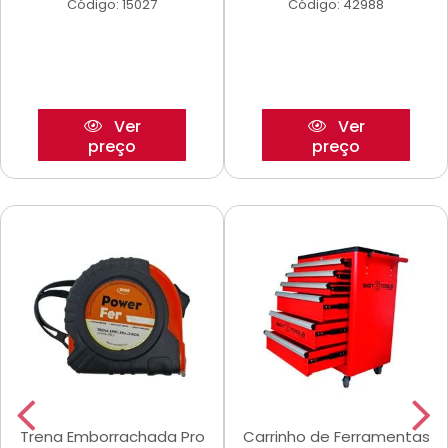
Código: 15027
Código: 42988
Ver
Ver
preço
preço
Trena Emborrachada Pro
Carrinho de Ferramentas