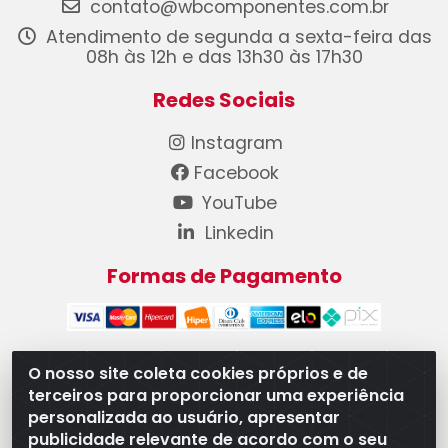
contato@wbcomponentes.com.br
Atendimento de segunda a sexta-feira das
08h às 12h e das 13h30 às 17h30
Redes Sociais
Instagram
Facebook
YouTube
Linkedin
Formas de Pagamento
O nosso site coleta cookies próprios e de
terceiros para proporcionar uma experiência
WB Componentes Automotivos LTDA - CNPJ
personalizada ao usuário, apresentar
08.528.393/0001-12 - Rua do Níquel, 667 - Parque
publicidade relevante de acordo com o seu
Oeste Industrial, Goiânia/GO - CEP 74375-660