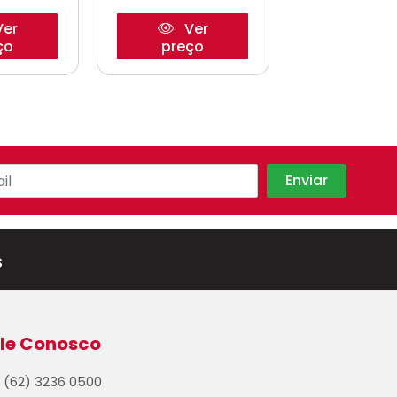
er
Ver
Ve
ço
preço
preço
s
le Conosco
(62) 3236 0500