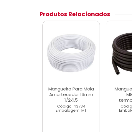
Produtos Relacionados
ira Para Mola
Mangueira Para Mola
Manguei
ecedor 16mm
Amortecedor 13mm
M8
5/8x1,5
1/2x1,5
termo
digo: 52196
Código: 43734
Códig
alagem: MT
Embalagem: MT
Embal