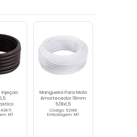
 Injeçao
Mangueira Para Mola
Mangueira Pa
5,5
Amortecedor 16mm
Amortecedo
astico
5/8x1,5
1/2x1,5
 43671
Código: 52196
Código: 43
em: MT
Embalagem: MT
Embalagem