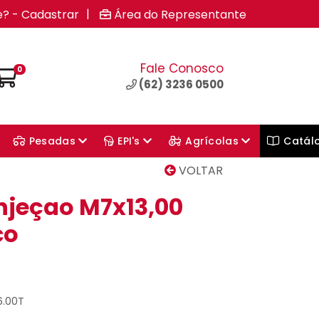
|
e? - Cadastrar
Área do Representante
Fale Conosco
0
(62) 3236 0500
Pesadas
EPI's
Agrícolas
Catál
VOLTAR
njeçao M7x13,00
co
6.00T