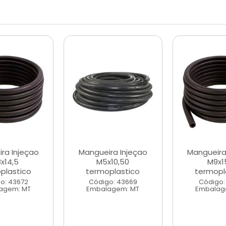
ra Injeçao
Mangueira Injeçao
Mangueira
x14,5
M5x10,50
M9x1
plastico
termoplastico
termopl
o: 43672
Código: 43669
Código:
agem: MT
Embalagem: MT
Embalag