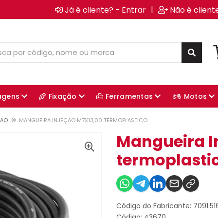
|
Já é cliente? - Entrar
Não é client
agens
Fixação
Ferramentas
Motos
ÇÃO
MANGUEIRA INJEÇAO M7X13,00 TERMOPLASTICO
Mangueira I
termoplasti
Código do Fabricante: 7091.51
Código: 43670