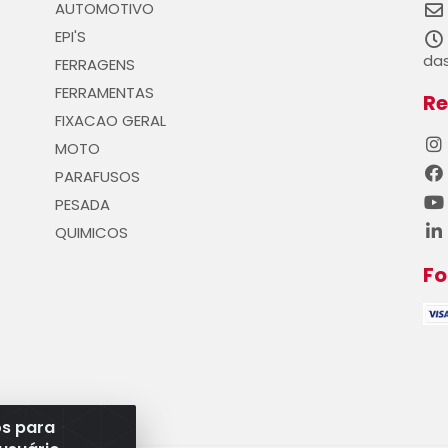
AUTOMOTIVO
EPI'S
das
FERRAGENS
FERRAMENTAS
Re
FIXACAO GERAL
MOTO
PARAFUSOS
PESADA
QUIMICOS
F
os para