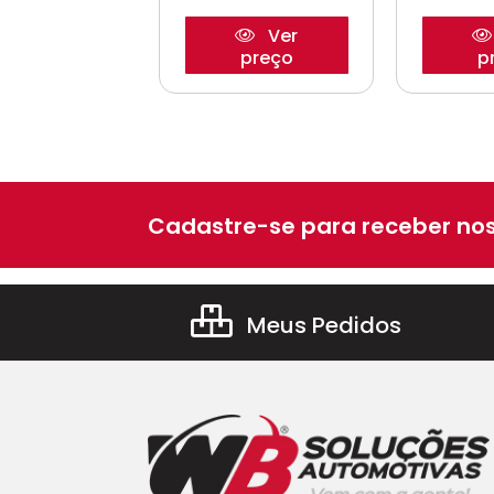
Ver
Ver
preço
preço
p
Cadastre-se para receber nos
Meus Pedidos