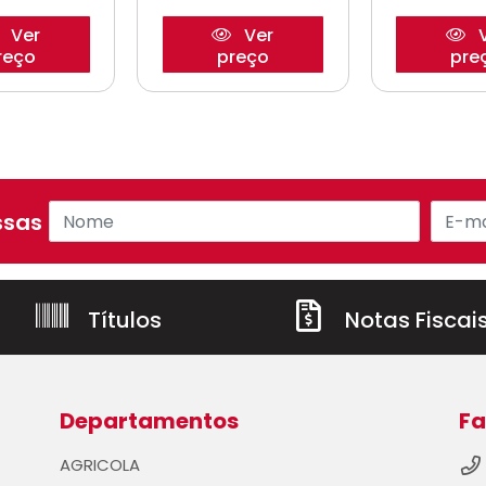
Ver
Ver
V
reço
preço
pre
sas ofertas!
Títulos
Notas Fiscai
Departamentos
Fa
AGRICOLA