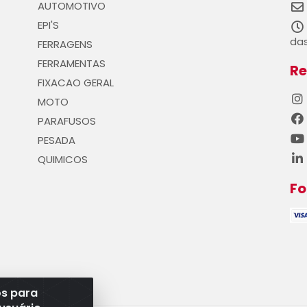
AUTOMOTIVO
EPI'S
das
FERRAGENS
FERRAMENTAS
Re
FIXACAO GERAL
MOTO
PARAFUSOS
PESADA
QUIMICOS
F
os para