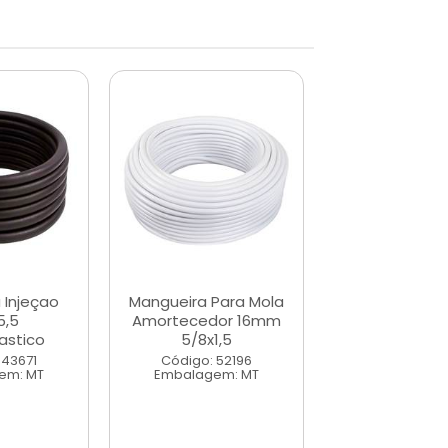
 Injeçao
Mangueira Para Mola
Mangueira I
5,5
Amortecedor 16mm
M7x13,0
astico
5/8x1,5
termoplas
 43671
Código: 52196
Código: 43
em: MT
Embalagem: MT
Embalagem