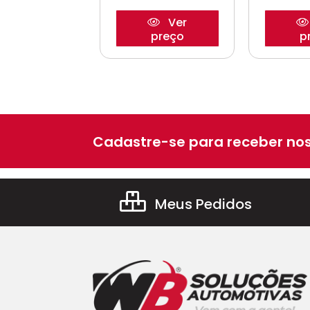
Ver
Ver
preço
preço
p
Cadastre-se para receber nos
Meus Pedidos