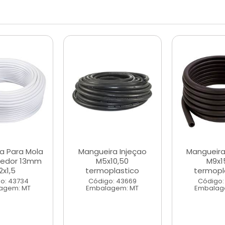
a Para Mola
Mangueira Injeçao
Mangueira
edor 13mm
M5x10,50
M9x1
2x1,5
termoplastico
termopl
o: 43734
Código: 43669
Código:
agem: MT
Embalagem: MT
Embalag