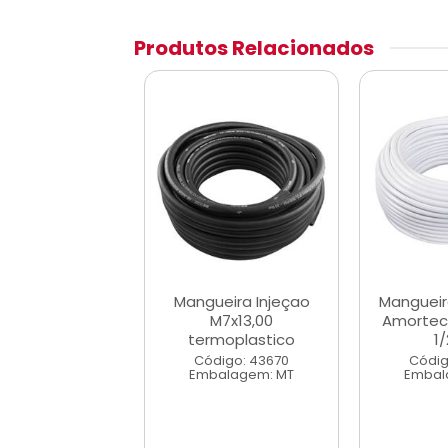
Produtos Relacionados
ira Para Mola
Mangueira Injeçao
Mangueir
ecedor 16mm
M7x13,00
Amortec
5/8x1,5
termoplastico
1/
digo: 52196
Código: 43670
Códig
alagem: MT
Embalagem: MT
Embal