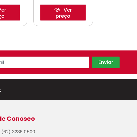
er
Ver
Ve
ço
preço
preço
s
le Conosco
(62) 3236 0500