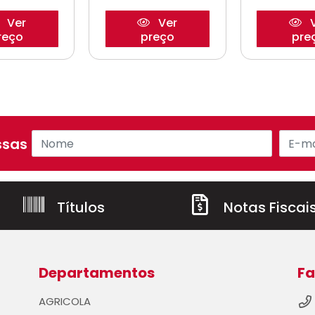
Ver
Ver
V
reço
preço
pre
sas ofertas!
Títulos
Notas Fiscai
Departamentos
Fa
AGRICOLA