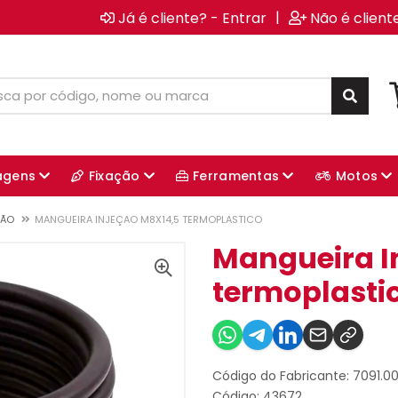
|
Já é cliente? - Entrar
Não é client
agens
Fixação
Ferramentas
Motos
ÇÃO
MANGUEIRA INJEÇAO M8X14,5 TERMOPLASTICO
Mangueira I
termoplasti
Código do Fabricante: 7091.0
Código: 43672