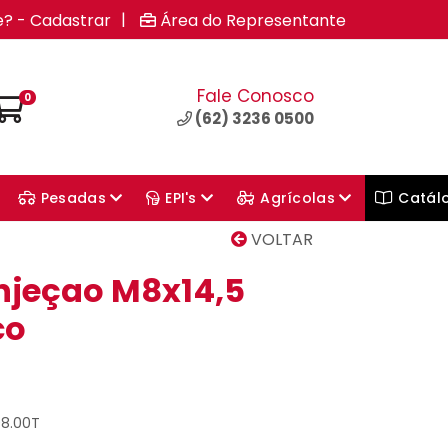
|
e? - Cadastrar
Área do Representante
Fale Conosco
0
(62) 3236 0500
Pesadas
EPI's
Agrícolas
Catál
VOLTAR
njeçao M8x14,5
co
08.00T