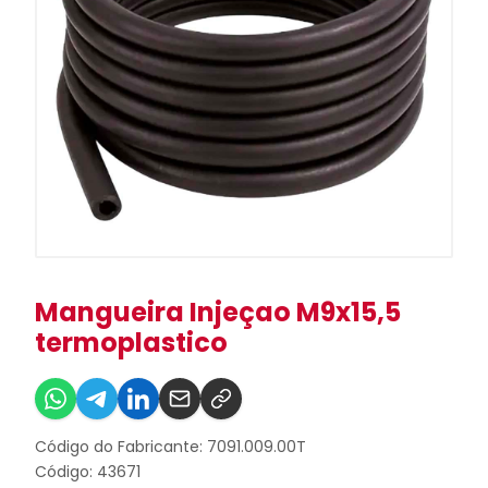
Mangueira Injeçao M9x15,5
termoplastico
Código do Fabricante: 7091.009.00T
Código: 43671