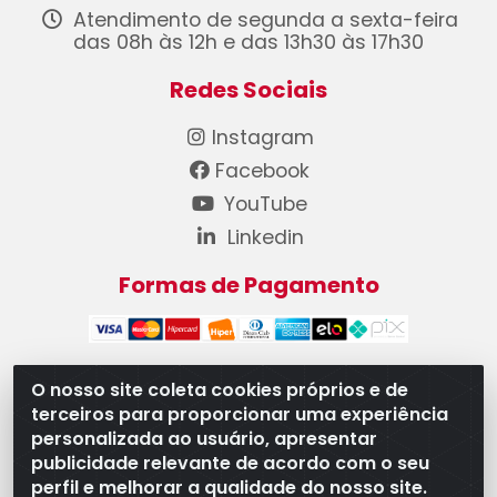
Atendimento de segunda a sexta-feira
das 08h às 12h e das 13h30 às 17h30
Redes Sociais
Instagram
Facebook
YouTube
Linkedin
Formas de Pagamento
O nosso site coleta cookies próprios e de
terceiros para proporcionar uma experiência
WB Componentes Automotivos LTDA - CNPJ
personalizada ao usuário, apresentar
08.528.393/0001-12 - Rua do Níquel, 667 - Parque
publicidade relevante de acordo com o seu
Oeste Industrial, Goiânia/GO - CEP 74375-660
perfil e melhorar a qualidade do nosso site.