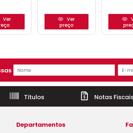
Ver
Ver
V
reço
preço
pre
sas ofertas!
Títulos
Notas Fiscai
Departamentos
Fa