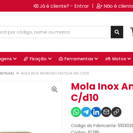
|
Já é cliente? - Entrar
Não é client
agens
Fixação
Ferramentas
Motos
ASTILHA)
MOLA INOX ANTIRUIDO PASTILHA 1RD C/D10
Mola Inox An
C/d10
Código do Fabricante: 51030
Código: 10785