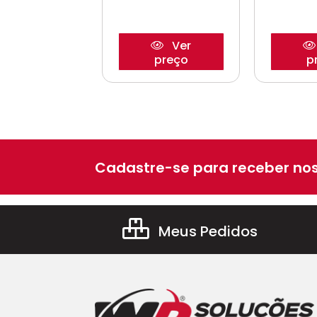
Ver
Ver
preço
preço
p
Cadastre-se para receber nos
Meus Pedidos