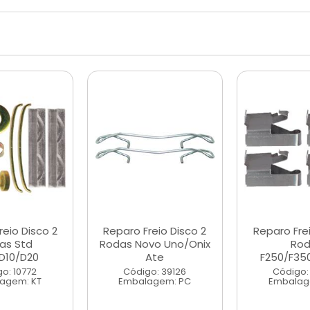
reio Disco 2
Reparo Freio Disco 2
Reparo Frei
as Std
Rodas Novo Uno/Onix
Ro
D10/D20
Ate
F250/F35
o: 10772
Código: 39126
Código:
agem: KT
Embalagem: PC
Embalag