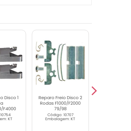
o Disco 1
Reparo Freio Disco 2
Mola Inox Tra
da
Rodas F1000/F2000
Ruido Freio 
0/F4000
79/98
Código: 57
 10754
Código: 10707
Embalagem
em: KT
Embalagem: KT