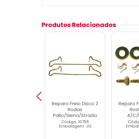
Produtos Relacionados
nox Trava Anti
Reparo Freio Disco 2
Reparo F
o Freio Dian.
Rodas
Rod
Palio/Siena/Strada
A/C/
digo: 57628
Código: 10755
Códig
alagem: PC
Embalagem: JG
Embal