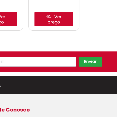
er
Ver
Ve
ço
preço
preço
s
le Conosco