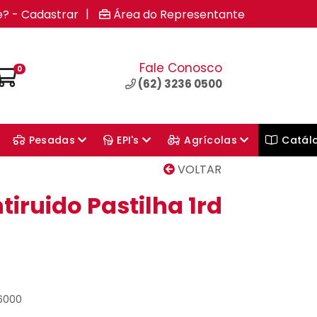
|
e? - Cadastrar
Área do Representante
Fale Conosco
0
(62) 3236 0500
Pesadas
EPI's
Agrícolas
Catál
VOLTAR
tiruido Pastilha 1rd
26000