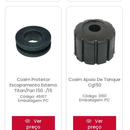
Coxim Protetor
Coxim Apoio De Tanque
Escapamento Externo
Cg150
Titan/Fan 150 ../15
Código: 31101
Código: 45107
Embalagem: PC
Embalagem: PC
Ver
Ver
preço
preço