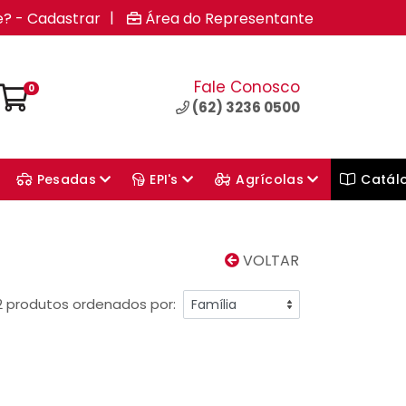
|
e? - Cadastrar
Área do Representante
Fale Conosco
0
(62) 3236 0500
Pesadas
EPI's
Agrícolas
Catál
VOLTAR
2 produtos ordenados por: