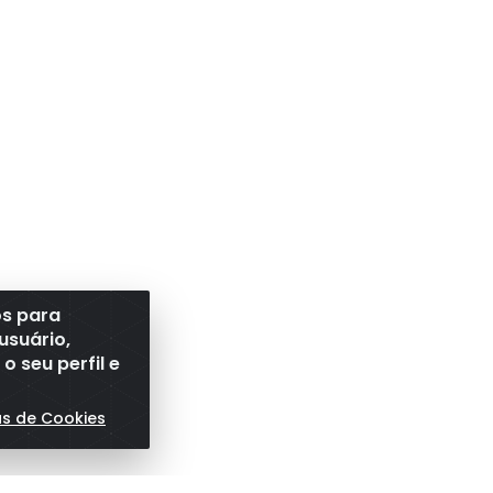
os para
usuário,
 seu perfil e
as de Cookies