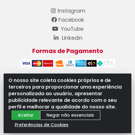
Instagram
Facebook
YouTube
Linkedin
Formas de Pagamento
O nosso site coleta cookies próprios e de
terceiros para proporcionar uma experiência
WB Componentes Automotivos LTDA - CNPJ
personalizada ao usuário, apresentar
08.528.393/0001-12 - Rua do Níquel, 667 - Parque
publicidade relevante de acordo com o seu
Oeste Industrial, Goiânia/GO - CEP 74375-660
perfil e melhorar a qualidade do nosso site.
Aceitar
Negar não essenciais
Preferências de Cookies