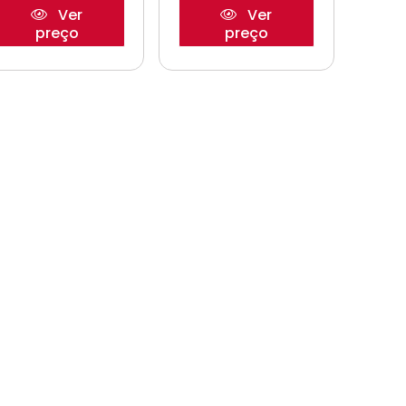
Ver
Ver
preço
preço