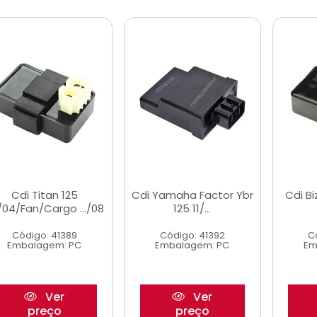
Cdi Titan 125
Cdi Yamaha Factor Ybr
Cdi Bi
/04/Fan/Cargo .../08
125 11/...
Código: 41389
Código: 41392
C
Embalagem: PC
Embalagem: PC
Em
Ver
Ver
preço
preço