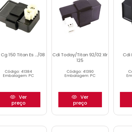
 Cg 150 Titan Es .../08
Cdi Today/Titan 92/02 Xlr
Cdi 
125
Código: 41384
Código: 41390
C
Embalagem: PC
Embalagem: PC
Em
Ver
Ver
preço
preço