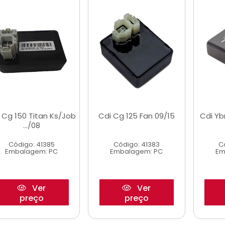
 Cg 150 Titan Ks/Job
Cdi Cg 125 Fan 09/15
Cdi Yb
.../08
Código: 41385
Código: 41383
C
Embalagem: PC
Embalagem: PC
Em
Ver
Ver
preço
preço