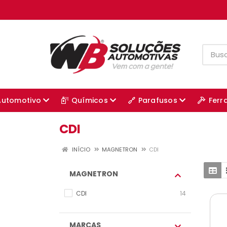
Automotivo
Químicos
Parafusos
Ferr
CDI
INÍCIO
MAGNETRON
CDI
MAGNETRON
CDI
14
MARCAS