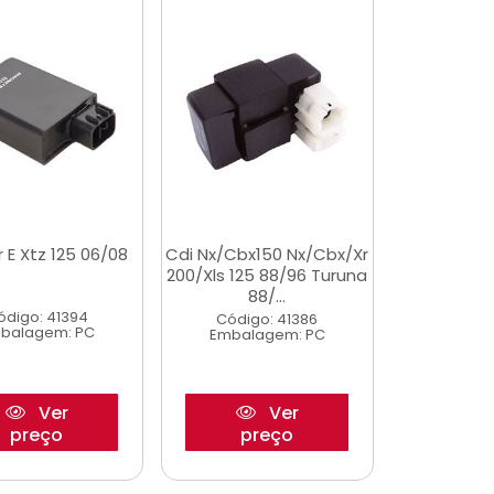
r E Xtz 125 06/08
Cdi Nx/Cbx150 Nx/Cbx/Xr
200/Xls 125 88/96 Turuna
88/...
ódigo: 41394
Código: 41386
balagem: PC
Embalagem: PC
Ver
Ver
preço
preço