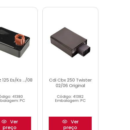
z 125 Es/Ks .../08
Cdi Cbx 250 Twister
02/06 Original
ódigo: 41380
Código: 41382
balagem: PC
Embalagem: PC
Ver
Ver
preço
preço