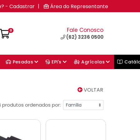
|
e? - Cadastrar
Área do Representante
Fale Conosco
0
(62) 3236 0500
Pesadas
EPI's
Agrícolas
Catál
VOLTAR
4 produtos ordenados por: