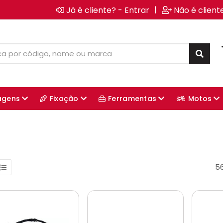
|
Já é cliente? - Entrar
Não é client
agens
Fixação
Ferramentas
Motos
5