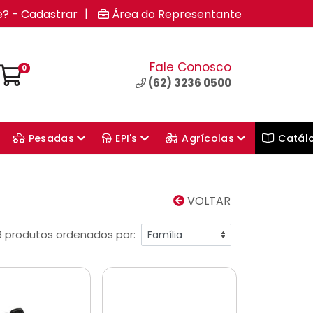
|
e? - Cadastrar
Área do Representante
Fale Conosco
0
(62) 3236 0500
Pesadas
EPI's
Agrícolas
Catál
VOLTAR
6 produtos ordenados por: