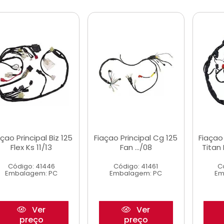
açao Principal Biz 125
Fiaçao Principal Cg 125
Fiaçao
Flex Ks 11/13
Fan .../08
Titan 
Código: 41446
Código: 41461
C
Embalagem: PC
Embalagem: PC
Em
Ver
Ver
preço
preço