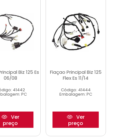
rincipal Biz 125 Es
Fiaçao Principal Biz 125
06/08
Flex Es 11/14
ódigo: 41442
Código: 41444
balagem: PC
Embalagem: PC
Ver
Ver
preço
preço