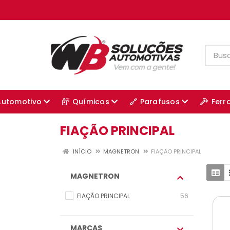
Automotivo
Químicos
Parafusos
Ferr
FIAÇÃO PRINCIPAL
INÍCIO
MAGNETRON
FIAÇÃO PRINCIPAL
MAGNETRON
FIAÇÃO PRINCIPAL
56
MARCAS