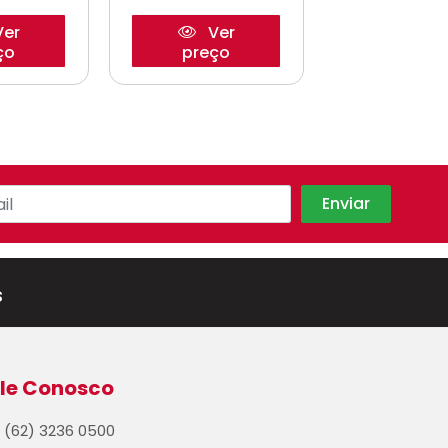
er
Ver
Ve
ço
preço
preço
s
le Conosco
(62) 3236 0500