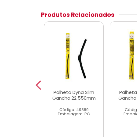
Produtos Relacionados
ta Dyna Slim
Palheta Dyna Slim
Palheta
ho 18 450mm
Gancho 22 550mm
Gancho
digo: 49385
Código: 49389
Códig
alagem: PC
Embalagem: PC
Embal