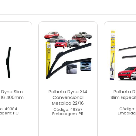
 Dyna Slim
Palheta Dyna 314
Palheta D
 16 400mm
Convencional
Slim Especi
Metalica 22/16
o: 49384
Código:
Código: 49357
agem: PC
Embalag
Embalagem: PR