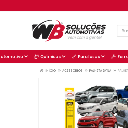
Automotivo
Químicos
Parafusos
Ferr
INÍCIO
ACESSÓRIOS
PALHETA DYNA
PALHE