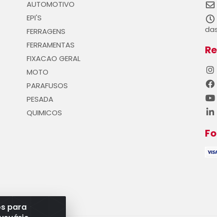
AUTOMOTIVO
EPI'S
das
FERRAGENS
FERRAMENTAS
Re
FIXACAO GERAL
MOTO
PARAFUSOS
PESADA
QUIMICOS
F
os para