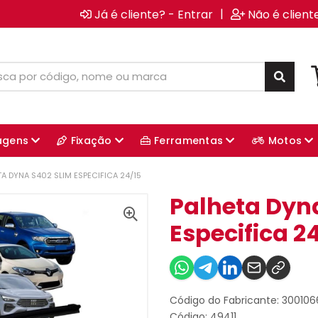
|
Já é cliente? - Entrar
Não é client
agens
Fixação
Ferramentas
Motos
TA DYNA S402 SLIM ESPECIFICA 24/15
Palheta Dyn
Especifica 2
Código do Fabricante: 30010
Código: 49411