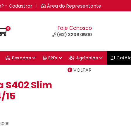
|
e? - Cadastrar
Área do Representante
Fale Conosco
0
(62) 3236 0500
Pesadas
EPI's
Agrícolas
Catál
VOLTAR
a S402 Slim
4/15
66000