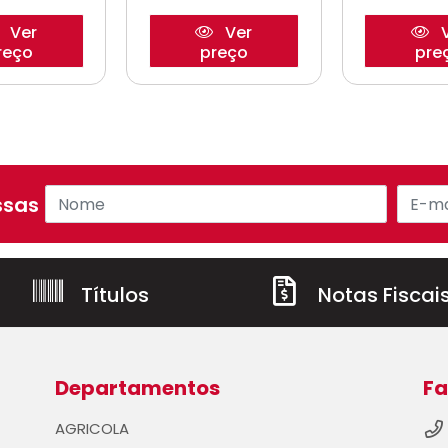
Ver
Ver
V
reço
preço
pre
sas ofertas!
Títulos
Notas Fiscai
Departamentos
Fa
AGRICOLA