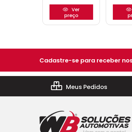
Ver
Ver
preço
preço
p
Cadastre-se para receber nos
Meus Pedidos