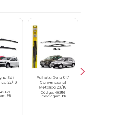
yna Sd7
Palheta Dyna 017
Palheta Dyn
fica 22/16
Convencional
Gancho 18 
Metalica 23/18
 49421
Código: 49
Código: 49359
em: PR
Embalagem
Embalagem: PR