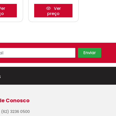
er
Ver
Ve
ço
preço
preço
s
le Conosco
(62) 3236 0500