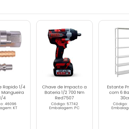
e Rapido 1/4
Chave de Impacto a
Estante Pr
a Mangueira
Bateria 1/2 700 Nm
com 6 Ba
1/4
Red7507
30
o: 46096
Código: 57742
Código:
agem: KT
Embalagem: PC
Embalag