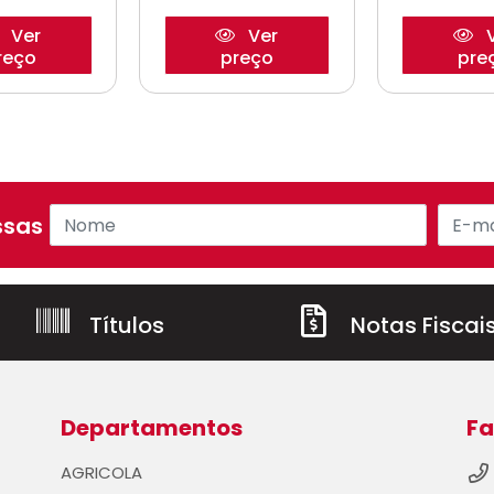
Ver
Ver
V
reço
preço
pre
sas ofertas!
Títulos
Notas Fiscai
Departamentos
Fa
AGRICOLA