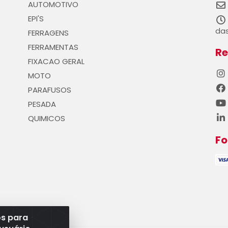
AUTOMOTIVO
EPI'S
das
FERRAGENS
FERRAMENTAS
Re
FIXACAO GERAL
MOTO
PARAFUSOS
PESADA
QUIMICOS
F
os para