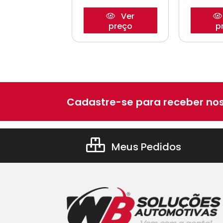
Ver
Ver
preço
preço
p
Cadastre-se para receber nos
Meus Pedidos