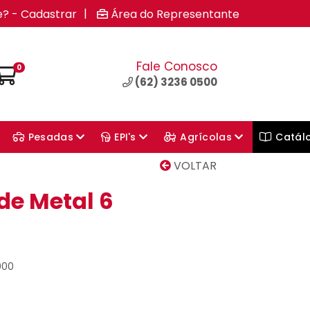
|
e? - Cadastrar
Área do Representante
Fale Conosco
0
(62) 3236 0500
Pesadas
EPI's
Agrícolas
Catál
VOLTAR
de Metal 6
000