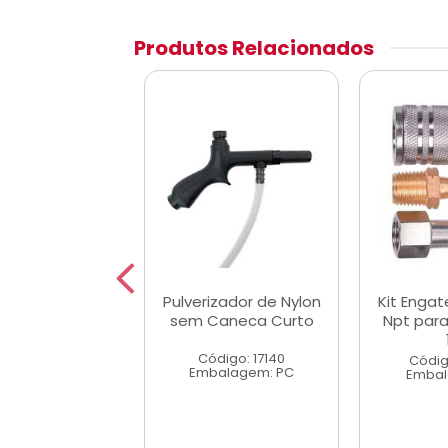
Produtos Relacionados
de Engate 1/4
Pulverizador de Nylon
Kit Engat
o Alta Vazao
sem Caneca Curto
Npt par
Pm20
Código: 17140
digo: 43292
Códig
Embalagem: PC
alagem: PC
Embal