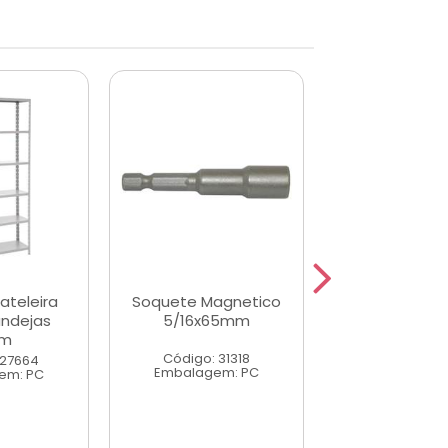
ateleira
Soquete Magnetico
Pino de Enga
ndejas
5/16x65mm
Macho Alta 
cm
Pm20
Código: 31318
 27664
Código: 43
Embalagem: PC
em: PC
Embalagem