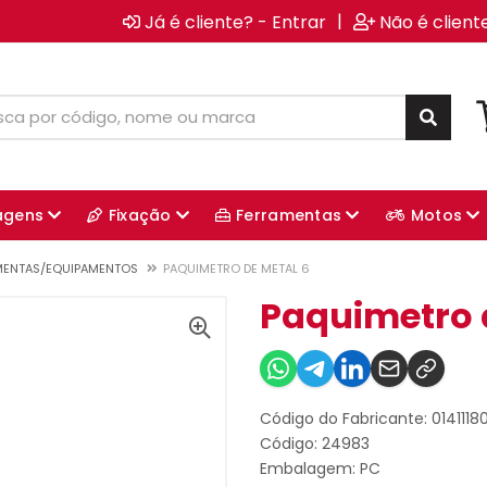
|
Já é cliente? - Entrar
Não é client
agens
Fixação
Ferramentas
Motos
MENTAS/EQUIPAMENTOS
PAQUIMETRO DE METAL 6
Paquimetro 
Código do Fabricante: 0141118
Código: 24983
Embalagem: PC