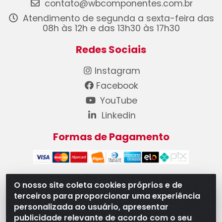
contato@wbcomponentes.com.br
Atendimento de segunda a sexta-feira das
08h às 12h e das 13h30 às 17h30
Redes Sociais
Instagram
Facebook
YouTube
Linkedin
Formas de Pagamento
O nosso site coleta cookies próprios e de
terceiros para proporcionar uma experiência
WB Componentes Automotivos LTDA - CNPJ
personalizada ao usuário, apresentar
08.528.393/0001-12 - Rua do Níquel, 667 - Parque
publicidade relevante de acordo com o seu
Oeste Industrial, Goiânia/GO - CEP 74375-660