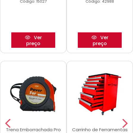
Código: 15027
Código: 42988
Ver
Ver
preço
preço
Trena Emborrachada Pro
Carrinho de Ferramentas