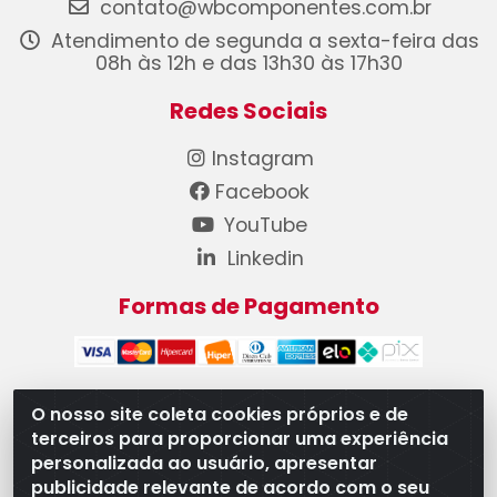
contato@wbcomponentes.com.br
Atendimento de segunda a sexta-feira das
08h às 12h e das 13h30 às 17h30
Redes Sociais
Instagram
Facebook
YouTube
Linkedin
Formas de Pagamento
O nosso site coleta cookies próprios e de
terceiros para proporcionar uma experiência
WB Componentes Automotivos LTDA - CNPJ
personalizada ao usuário, apresentar
08.528.393/0001-12 - Rua do Níquel, 667 - Parque
publicidade relevante de acordo com o seu
Oeste Industrial, Goiânia/GO - CEP 74375-660