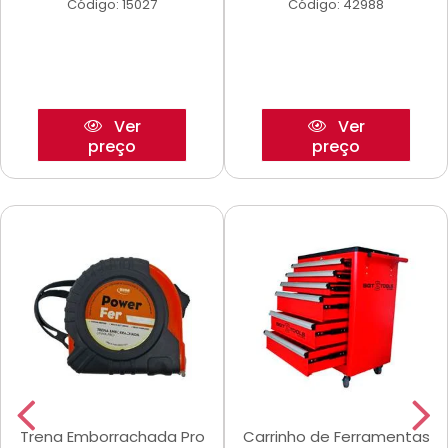
Código: 15027
Código: 42988
Ver
Ver
preço
preço
Trena Emborrachada Pro
Carrinho de Ferramentas