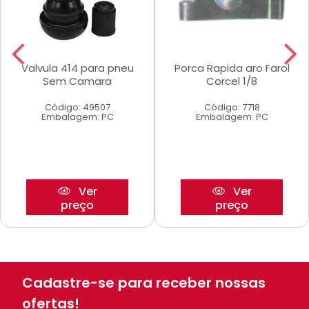
Valvula 414 para pneu
Porca Rapida aro Farol
Sem Camara
Corcel 1/8
Código: 49507
Código: 7718
Embalagem: PC
Embalagem: PC
Ver
Ver
preço
preço
Cadastre-se para receber nossas
ofertas!