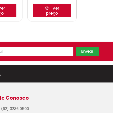
er
Ver
Ve
ço
preço
preço
s
le Conosco
(62) 3236 0500