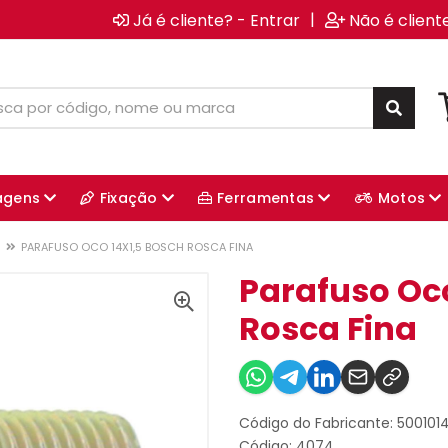
|
Já é cliente? - Entrar
Não é client
agens
Fixação
Ferramentas
Motos
PARAFUSO OCO 14X1,5 BOSCH ROSCA FINA
Parafuso Oco
Rosca Fina
Código do Fabricante: 500101
Código: 4074