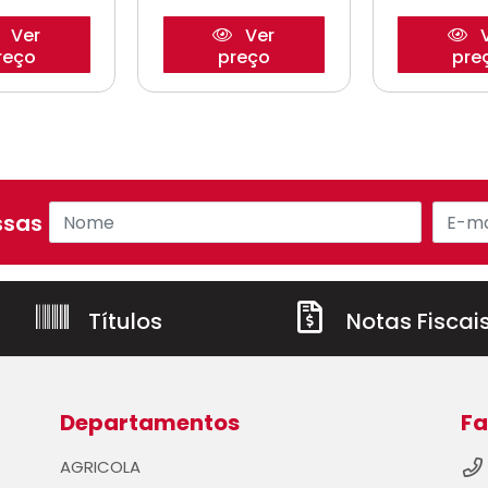
Ver
Ver
V
reço
preço
pre
sas ofertas!
Títulos
Notas Fiscai
Departamentos
Fa
AGRICOLA