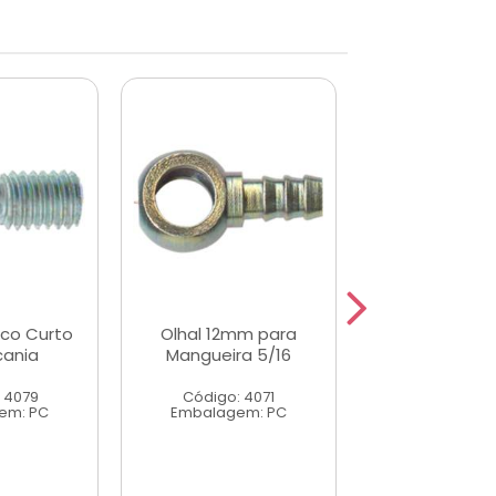
co Curto
Olhal 12mm para
Parafuso O
cania
Mangueira 5/16
Bosch
 4079
Código: 4071
Código: 4
em: PC
Embalagem: PC
Embalagem