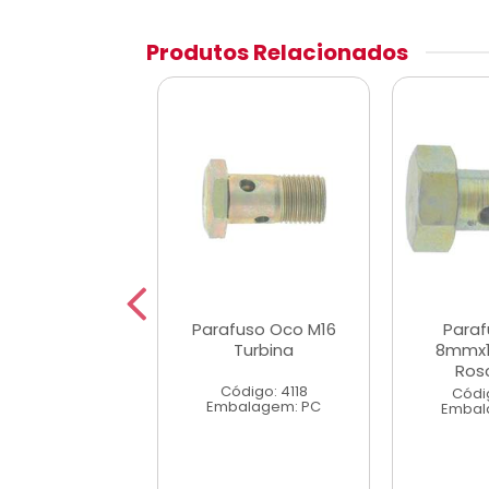
Produtos Relacionados
uso Oco 8mm
Parafuso Oco M16
Para
Bosch
Turbina
8mmx1
Ros
digo: 4077
Código: 4118
Códi
alagem: PC
Embalagem: PC
Embal