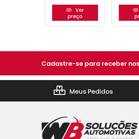
Ver
Ver
preço
preço
p
Cadastre-se para receber nos
Meus Pedidos