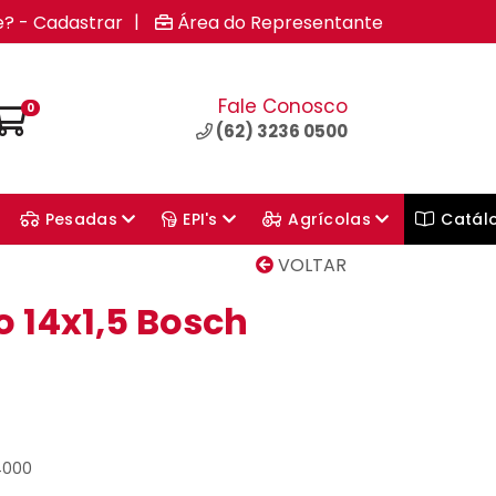
|
e? - Cadastrar
Área do Representante
Fale Conosco
0
(62) 3236 0500
Pesadas
EPI's
Agrícolas
Catál
VOLTAR
 14x1,5 Bosch
4000