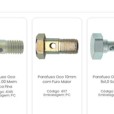
fuso Oco
Parafuso Oco 10mm
Parafuso O
.00 Mwm
com Furo Maior
6x1,0 S
ca Fina
Código: 4117
Código:
go: 4145
Embalagem: PC
Embalag
agem: PC