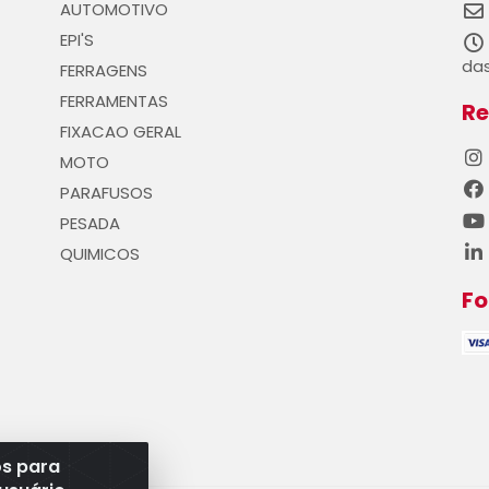
AUTOMOTIVO
EPI'S
das
FERRAGENS
FERRAMENTAS
Re
FIXACAO GERAL
MOTO
PARAFUSOS
PESADA
QUIMICOS
F
os para