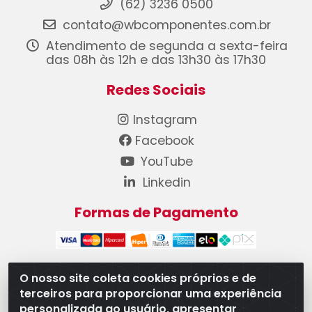
(62) 3236 0500
contato@wbcomponentes.com.br
Atendimento de segunda a sexta-feira
das 08h às 12h e das 13h30 às 17h30
Redes Sociais
Instagram
Facebook
YouTube
Linkedin
Formas de Pagamento
O nosso site coleta cookies próprios e de
terceiros para proporcionar uma experiência
WB Componentes Automotivos LTDA - CNPJ
personalizada ao usuário, apresentar
08.528.393/0001-12 - Rua do Níquel, 667 - Parque