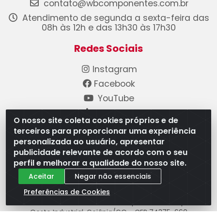
contato@wbcomponentes.com.br
Atendimento de segunda a sexta-feira das
08h às 12h e das 13h30 às 17h30
Redes Sociais
Instagram
Facebook
YouTube
Linkedin
O nosso site coleta cookies próprios e de
terceiros para proporcionar uma experiência
Formas de Pagamento
personalizada ao usuário, apresentar
publicidade relevante de acordo com o seu
perfil e melhorar a qualidade do nosso site.
Aceitar
Negar não essenciais
Preferências de Cookies
WB Componentes Automotivos LTDA - CNPJ
08.528.393/0001-12 - Rua do Níquel, 667 - Parque
Oeste Industrial, Goiânia/GO - CEP 74375-660