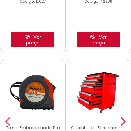
Código: 15027
Código: 42988
Ver
Ver
preço
preço
Trena Emborrachada Pro
Carrinho de Ferramentas