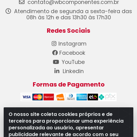
contato@wbcomponentes.com.br
Atendimento de segunda a sexta-feira das
08h às 12h e das 13h30 às 17h30
Redes Sociais
Instagram
Facebook
YouTube
Linkedin
Formas de Pagamento
O nosso site coleta cookies próprios e de
terceiros para proporcionar uma experiência
WB Componentes Automotivos LTDA - CNPJ
personalizada ao usuário, apresentar
08.528.393/0001-12 - Rua do Níquel, 667 - Parque
publicidade relevante de acordo com o seu
Oeste Industrial, Goiânia/GO - CEP 74375-660