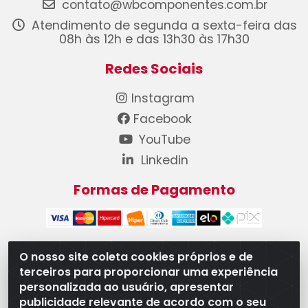
contato@wbcomponentes.com.br
Atendimento de segunda a sexta-feira das
08h às 12h e das 13h30 às 17h30
Redes Sociais
Instagram
Facebook
YouTube
Linkedin
Formas de Pagamento
O nosso site coleta cookies próprios e de
terceiros para proporcionar uma experiência
WB Componentes Automotivos LTDA - CNPJ
personalizada ao usuário, apresentar
08.528.393/0001-12 - Rua do Níquel, 667 - Parque
publicidade relevante de acordo com o seu
Oeste Industrial, Goiânia/GO - CEP 74375-660