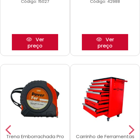
Código: 15027
Código: 42988
Ver
Ver
preço
preço
Trena Emborrachada Pro
Carrinho de Ferramentas