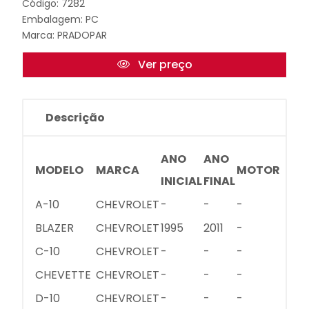
Código: 7282
Embalagem: PC
Marca:
PRADOPAR
Ver preço
Descrição
ANO
ANO
MODELO
MARCA
MOTOR
INICIAL
FINAL
A-10
CHEVROLET
-
-
-
BLAZER
CHEVROLET
1995
2011
-
C-10
CHEVROLET
-
-
-
CHEVETTE
CHEVROLET
-
-
-
D-10
CHEVROLET
-
-
-