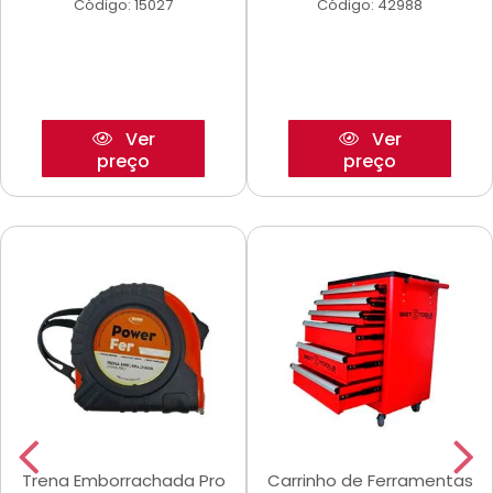
Código: 15027
Código: 42988
Ver
Ver
preço
preço
Trena Emborrachada Pro
Carrinho de Ferramentas