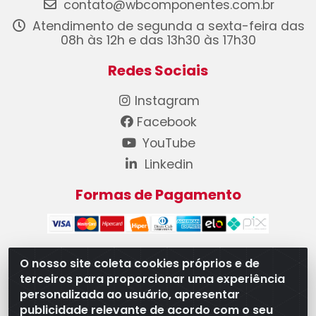
contato@wbcomponentes.com.br
Atendimento de segunda a sexta-feira das
08h às 12h e das 13h30 às 17h30
Redes Sociais
Instagram
Facebook
YouTube
Linkedin
Formas de Pagamento
O nosso site coleta cookies próprios e de
terceiros para proporcionar uma experiência
WB Componentes Automotivos LTDA - CNPJ
personalizada ao usuário, apresentar
08.528.393/0001-12 - Rua do Níquel, 667 - Parque
publicidade relevante de acordo com o seu
Oeste Industrial, Goiânia/GO - CEP 74375-660