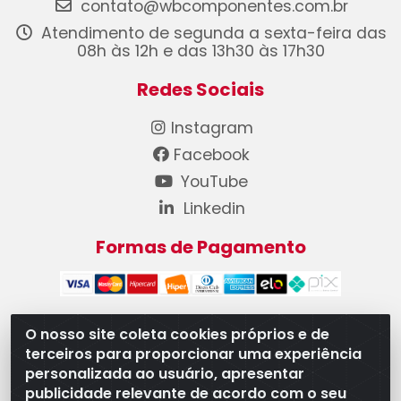
contato@wbcomponentes.com.br
Atendimento de segunda a sexta-feira das
08h às 12h e das 13h30 às 17h30
Redes Sociais
Instagram
Facebook
YouTube
Linkedin
Formas de Pagamento
O nosso site coleta cookies próprios e de
terceiros para proporcionar uma experiência
WB Componentes Automotivos LTDA - CNPJ
personalizada ao usuário, apresentar
08.528.393/0001-12 - Rua do Níquel, 667 - Parque
publicidade relevante de acordo com o seu
Oeste Industrial, Goiânia/GO - CEP 74375-660