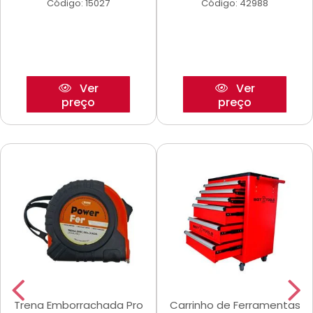
Código: 15027
Código: 42988
Ver
Ver
preço
preço
Trena Emborrachada Pro
Carrinho de Ferramentas