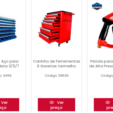
 Aço para
Carrinho de Ferramentas
Pistola par
ista 3/5/7
6 Gavetas Vermelho
de Alta Pre
o: 9456
Código: 58536
Código
Ver
Ver
eço
preço
pr