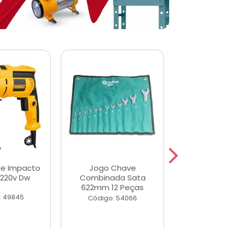
de Impacto
Jogo Chave
Jogo de Ch
 220v Dw
Combinada Sata
Longas e 
622mm 12 Peças
Peças
: 49845
Código: 54066
Código: