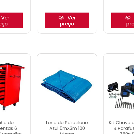
Ver
Ver
eço
preço
pr
nho de
Lona de Polietileno
Kit Chave 
entas 6
Azul 5mX3m 100
½ Parafu
 Vermelho
Micras
350n 