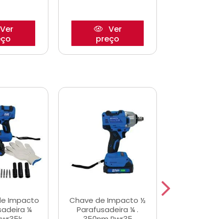
Ver
Ver
eço
preço
pre
de Impacto
Chave de Impacto ½
Jogo de C
sadeira ¼
Parafusadeira ¼ .
Fenda 
Pwr35k
350nm Pwr35
S3800