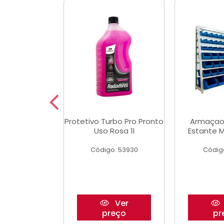
Multimec X3
Protetivo Turbo Pro Pronto
Armaçao
Uso Rosa 1l
Estante M
o: 50273
Código: 53930
Códig
Ver
Ver
reço
preço
pr