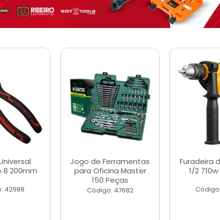
Universal
Jogo de Ferramentas
Furadeira 
o 8 200mm
para Oficina Master
1/2 710w
150 Peças
: 42988
Código
Código: 47682