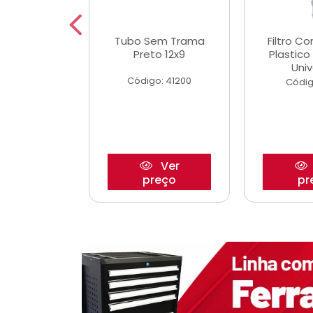
dro Roda
Tubo Sem Trama
Filtro C
,63mm
Preto 12x9
Plastic
o/Strada
Univ
Código: 41200
o: 27880
Códig
Ver
Ver
reço
preço
pr