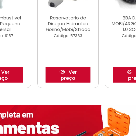
ombustivel
Reservatorio de
BBA 
o Pequeno
Direçao Hidraulica
MOBI/ARG
ersal
Fiorino/Mobi/Strada
1.0 3C
o: 9157
Código: 57333
Código
Ver
Ver
eço
preço
pr