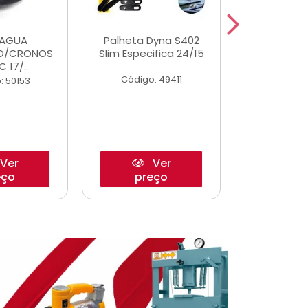
DAGUA
Palheta Dyna S402
Eixo P
O/CRONOS
Slim Especifica 24/15
Trambulad
C 17/..
05/
Código: 49411
: 50153
Código:
Ver
Ver
eço
preço
pre