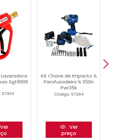
a Lavaradora
Kit Chave de Impacto ½
Adesivo Epox
ssao Sgt9906
Parafusadeira ¼ 350n
Transp.
Pwr35k
: 57303
Código:
Código: 57294
Ver
Ver
eço
preço
pre