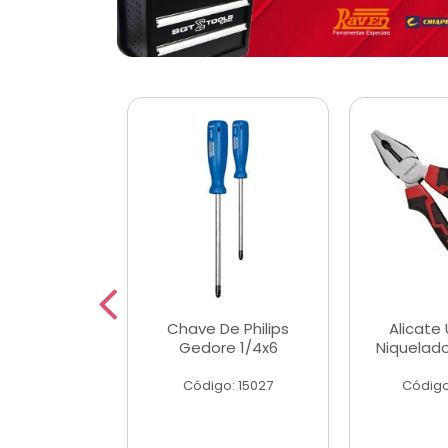
 Magnetica
Chave De Philips
Alicate 
ngular
Gedore 1/4x6
Niquelad
o: 56779
Código: 15027
Código