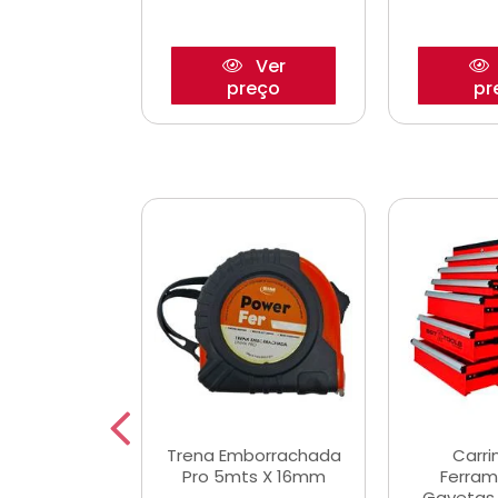
Ver
Ver
reço
preço
pr
De Corte
Trena Emborrachada
Carri
3/64x7/8
Pro 5mts X 16mm
Ferram
0x22,2mm
Gavetas