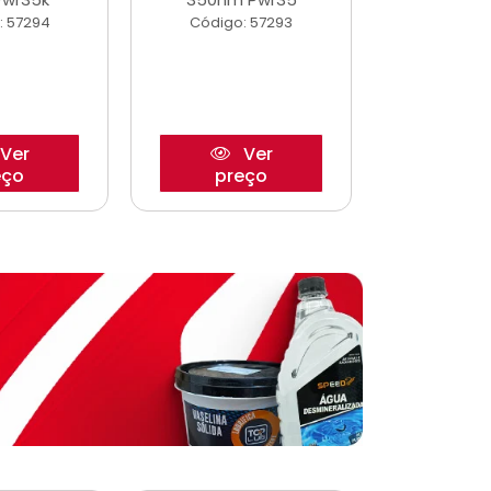
: 57294
Código: 57293
Código:
Ver
Ver
eço
preço
pre