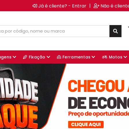
|
Já é cliente? - Entrar
Não é client
agens
Fixação
Ferramentas
Motos