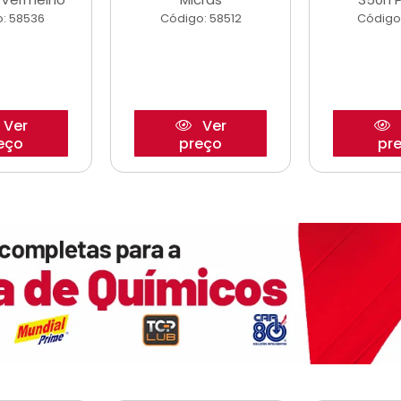
: 58536
Código: 58512
Código
Ver
Ver
eço
preço
pr