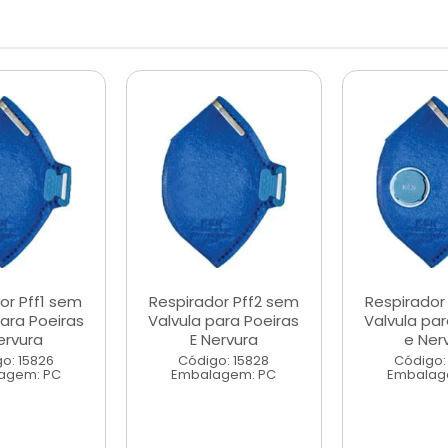
or Pff1 sem
Respirador Pff2 sem
Respirador
para Poeiras
Valvula para Poeiras
Valvula par
ervura
E Nervura
e Ner
o: 15826
Código: 15828
Código:
agem: PC
Embalagem: PC
Embalag