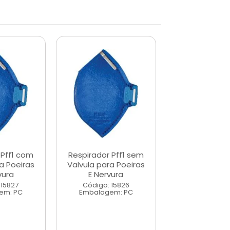
 Pff1 com
Respirador Pff1 sem
Respirador P
a Poeiras
Valvula para Poeiras
Valvula para 
vura
E Nervura
E Nervur
 15827
Código: 15826
Código: 15
em: PC
Embalagem: PC
Embalagem