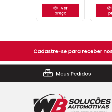
Ver
Ver
preço
preço
p
Cadastre-se para receber nos
Meus Pedidos