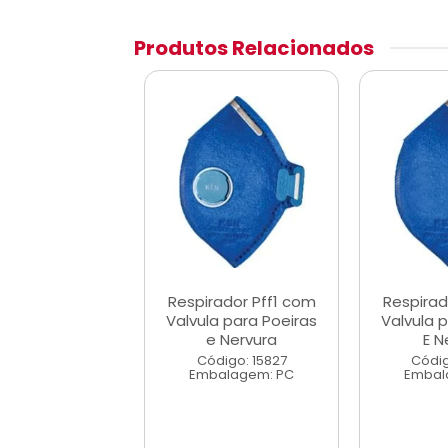
Produtos Relacionados
ador Pff2 sem
Respirador Pff1 com
Respirad
a para Poeiras
Valvula para Poeiras
Valvula 
 Nervura
e Nervura
E N
digo: 15828
Código: 15827
Códig
alagem: PC
Embalagem: PC
Embal