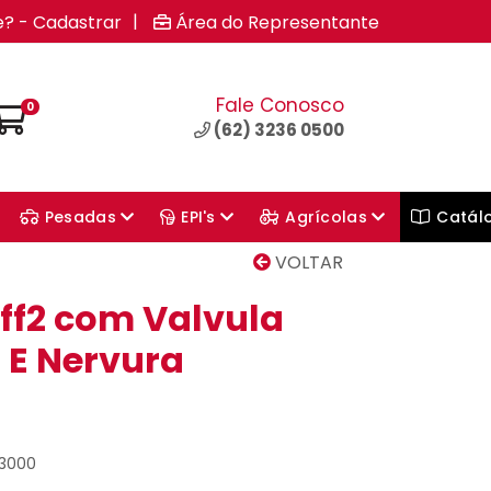
|
e? - Cadastrar
Área do Representante
Fale Conosco
0
(62) 3236 0500
Pesadas
EPI's
Agrícolas
Catál
VOLTAR
ff2 com Valvula
 E Nervura
03000