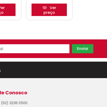
er
Ver
Ve
ço
preço
preço
s
le Conosco
(62) 3236 0500