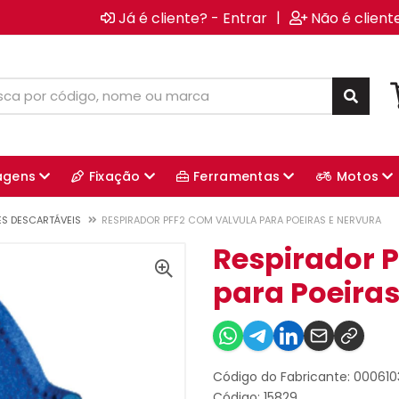
|
Já é cliente? - Entrar
Não é client
agens
Fixação
Ferramentas
Motos
ES DESCARTÁVEIS
RESPIRADOR PFF2 COM VALVULA PARA POEIRAS E NERVURA
Respirador P
para Poeiras
Código do Fabricante: 00061
Código: 15829