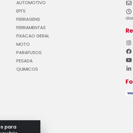
AUTOMOTIVO
EPI'S
das
FERRAGENS
FERRAMENTAS
Re
FIXACAO GERAL
MOTO
PARAFUSOS
PESADA
QUIMICOS
F
os para