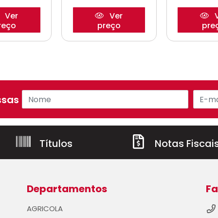
Ver
Ver
V
reço
preço
pre
sas ofertas!
Títulos
Notas Fiscai
Departamentos
Fa
AGRICOLA