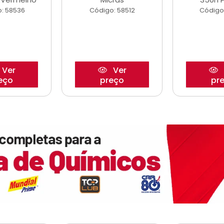
: 58536
Código: 58512
Código
Ver
Ver
eço
preço
pr