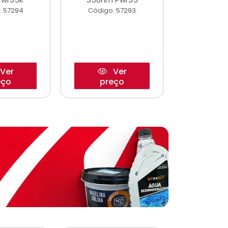
: 57294
Código: 57293
Código:
Ver
Ver
eço
preço
pre