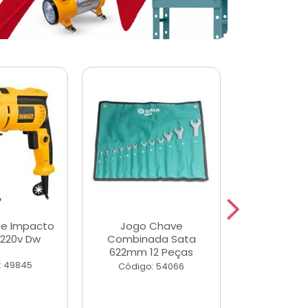
de Impacto
Jogo Chave
Jogo de Ch
 220v Dw
Combinada Sata
Longas e 
622mm 12 Peças
Peças
: 49845
Código: 54066
Código: