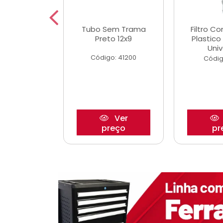
dro Roda
Tubo Sem Trama
Filtro C
,63mm
Preto 12x9
Plastic
o/Strada
Univ
Código: 41200
o: 27880
Códig
Ver
Ver
reço
preço
pr