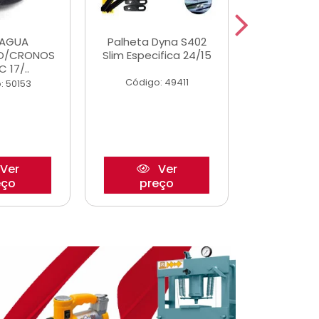
DAGUA
Palheta Dyna S402
Eixo P
O/CRONOS
Slim Especifica 24/15
Trambulad
C 17/..
05/
Código: 49411
: 50153
Código:
Ver
Ver
eço
preço
pre