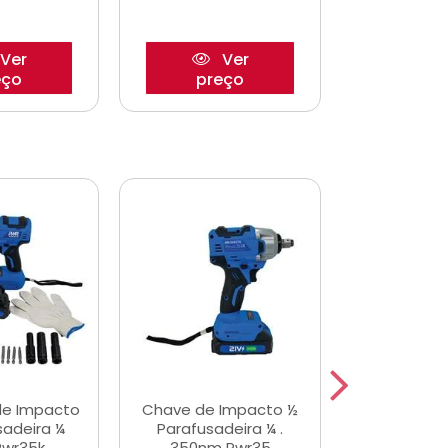
Ver
Ver
eço
preço
pre
de Impacto
Chave de Impacto ½
Jogo de C
sadeira ¼
Parafusadeira ¼ .
Fenda 
Pwr35k
350nm Pwr35
S3800