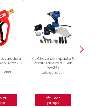
a Lavaradora
Kit Chave de Impacto ½
Adesivo Epox
ssao Sgt9906
Parafusadeira ¼ 350n
Transp.
Pwr35k
: 57303
Código:
Código: 57294
Ver
Ver
eço
preço
pre