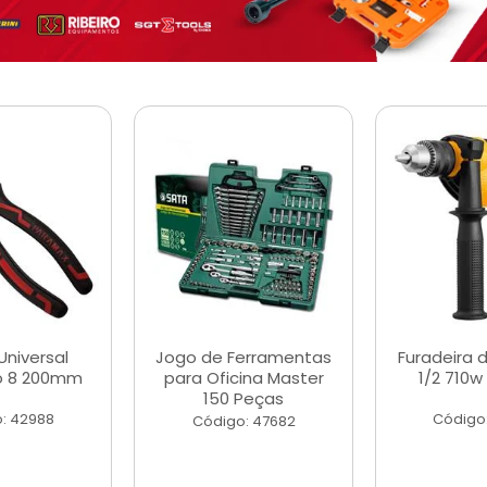
Universal
Jogo de Ferramentas
Furadeira 
o 8 200mm
para Oficina Master
1/2 710w
150 Peças
: 42988
Código
Código: 47682