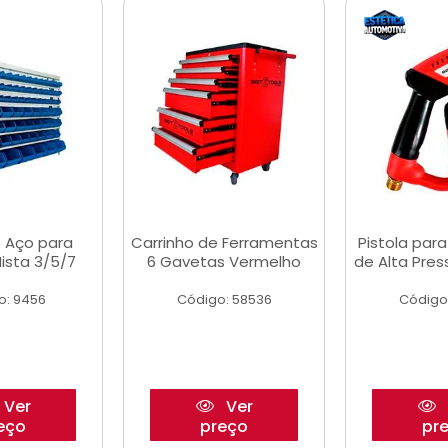
 Aço para
Carrinho de Ferramentas
Pistola par
ista 3/5/7
6 Gavetas Vermelho
de Alta Pre
o: 9456
Código: 58536
Código
Ver
Ver
eço
preço
pr