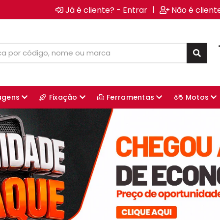
|
Já é cliente? - Entrar
Não é client
agens
Fixação
Ferramentas
Motos