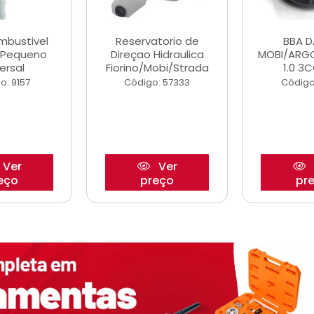
ombustivel
Reservatorio de
BBA 
o Pequeno
Direçao Hidraulica
MOBI/ARG
ersal
Fiorino/Mobi/Strada
1.0 3C
o: 9157
Código: 57333
Código
Ver
Ver
eço
preço
pr