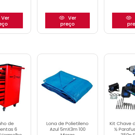
Ver
Ver
eço
preço
pr
nho de
Lona de Polietileno
Kit Chave 
entas 6
Azul 5mX3m 100
½ Parafu
 Vermelho
Micras
350n 