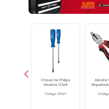
 Magnetica
Chave De Philips
Alicate 
ngular
Gedore 1/4x6
Niquelad
o: 56779
Código: 15027
Código