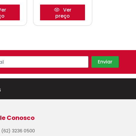
er
Ver
Ve
ço
preço
preço
s
le Conosco
(62) 3236 0500