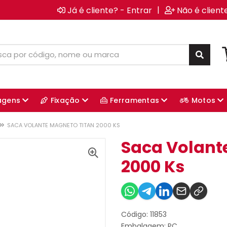
|
Já é cliente? - Entrar
Não é client
agens
Fixação
Ferramentas
Motos
SACA VOLANTE MAGNETO TITAN 2000 KS
Saca Volant
2000 Ks
Código: 11853
Embalagem: PC