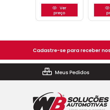
Ver
Ver
preço
preço
p
Cadastre-se para receber nos
Meus Pedidos