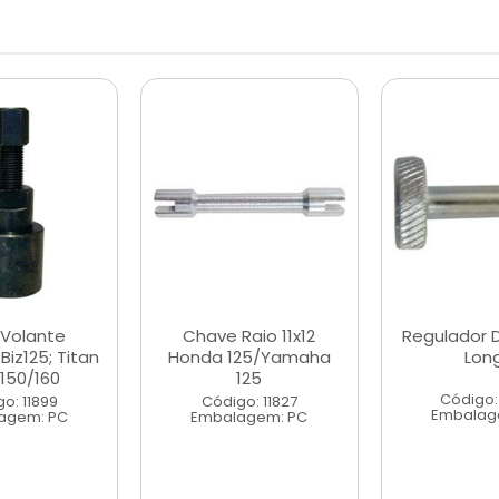
 Volante
Chave Raio 11x12
Regulador D
iz125; Titan
Honda 125/Yamaha
Lon
 150/160
125
Código:
o: 11899
Código: 11827
Embalag
agem: PC
Embalagem: PC