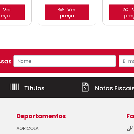
Ver
Ver
V
reço
preço
pre
sas ofertas!
Títulos
Notas Fiscai
Departamentos
Fa
AGRICOLA