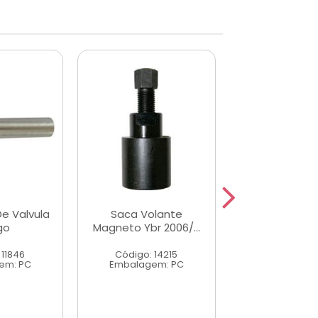
e Valvula
Saca Volante
Regulador De 
go
Magneto Ybr 2006/...
Curto
 11846
Código: 14215
Código: 11
em: PC
Embalagem: PC
Embalagem