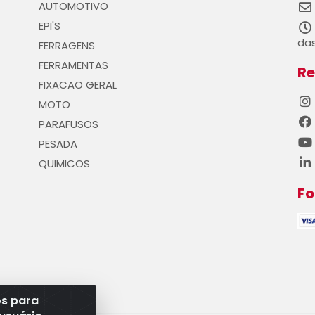
AUTOMOTIVO
EPI'S
das
FERRAGENS
FERRAMENTAS
Re
FIXACAO GERAL
MOTO
PARAFUSOS
PESADA
QUIMICOS
F
os para