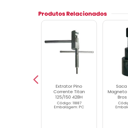
Produtos Relacionados
dor De Valvula
Extrator Pino
Saca
Curto
Corrente Titan
Magneto B
125/150 428H
Bros
digo: 11847
Código: 11887
Códig
alagem: PC
Embalagem: PC
Embal