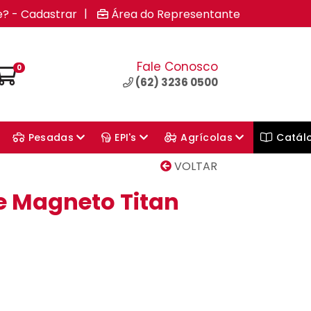
|
e? - Cadastrar
Área do Representante
Fale Conosco
0
(62) 3236 0500
Pesadas
EPI's
Agrícolas
Catál
VOLTAR
e Magneto Titan