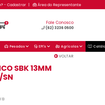
|
e? - Cadastrar
Área do Representante
Fale Conosco
0
(62) 3236 0500
Pesadas
EPI's
Agrícolas
Catál
VOLTAR
ICO SBK 13MM
/SN
 13