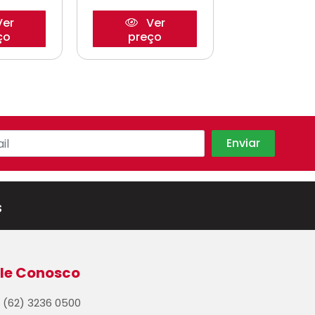
er
Ver
Ve
ço
preço
preço
s
le Conosco
(62) 3236 0500