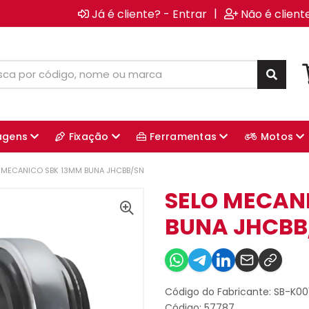
|
Já é cliente? - Entrar
Não é client
agens
Fixação
Ferramentas
Motos
 MECANICO SBK 13MM BUNA JHCBB/SN
SELO MECAN
BUNA JHCBB
Código do Fabricante: SB-K001
Código: 57787