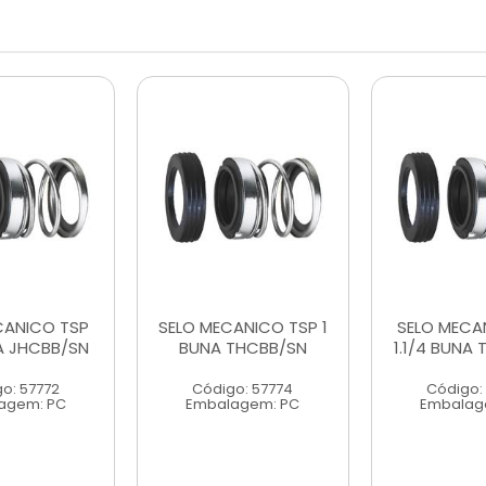
CANICO TSP
SELO MECANICO TSP 1
SELO MECA
A JHCBB/SN
BUNA THCBB/SN
1.1/4 BUNA
o: 57772
Código: 57774
Código:
agem: PC
Embalagem: PC
Embalag