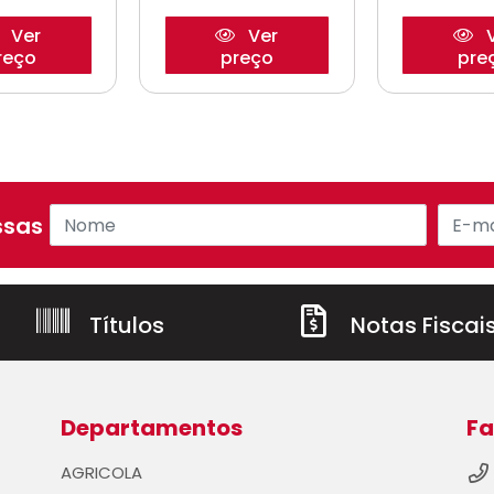
Ver
Ver
V
reço
preço
pre
sas ofertas!
Títulos
Notas Fiscai
Departamentos
Fa
AGRICOLA