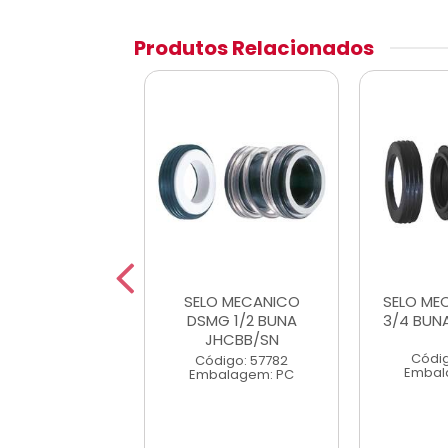
Produtos Relacionados
MECANICO SBK
SELO MECANICO
SELO ME
BUNA JCHBB/SN
DSMG 1/2 BUNA
3/4 BUN
JHCBB/SN
digo: 57785
Códig
Código: 57782
alagem: PC
Embal
Embalagem: PC