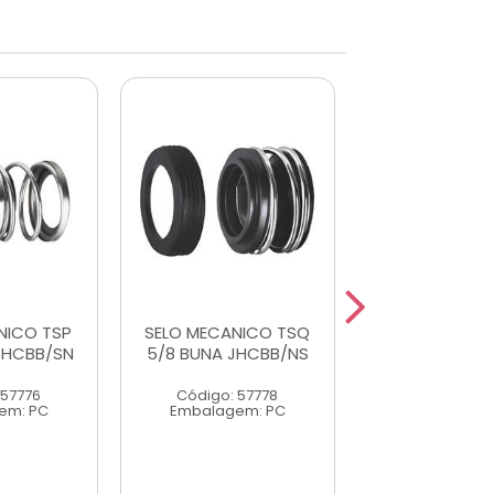
NICO TSP
SELO MECANICO TSQ
SELO MECANI
 THCBB/SN
5/8 BUNA JHCBB/NS
11MM BUNA JC
 57776
Código: 57778
Código: 57
em: PC
Embalagem: PC
Embalagem