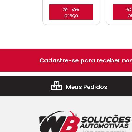
Ver
Ver
preço
preço
p
Cadastre-se para receber nos
Meus Pedidos