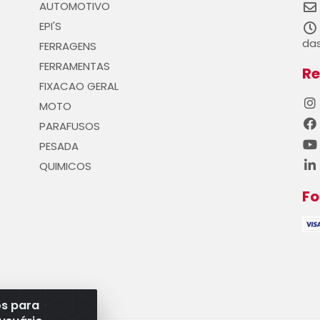
AUTOMOTIVO
EPI'S
das
FERRAGENS
FERRAMENTAS
Re
FIXACAO GERAL
MOTO
PARAFUSOS
PESADA
QUIMICOS
F
os para