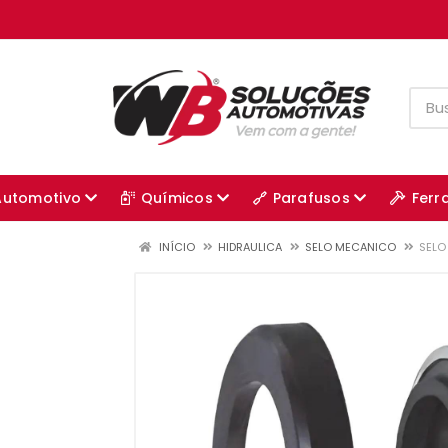
Automotivo
Químicos
Parafusos
Ferr
INÍCIO
HIDRAULICA
SELO MECANICO
SELO