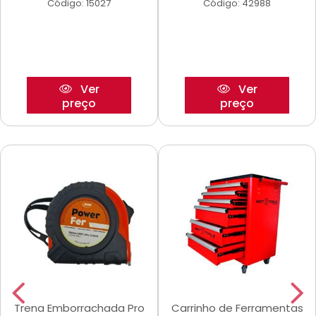
Código: 15027
Código: 42988
Ver
Ver
preço
preço
Trena Emborrachada Pro
Carrinho de Ferramentas