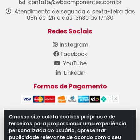
contato@wbcomponentes.com.br
Atendimento de segunda a sexta-feira das
08h às 12h e das 13h30 às 17h30
Redes Sociais
Instagram
Facebook
YouTube
Linkedin
Formas de Pagamento
O nosso site coleta cookies próprios e de
terceiros para proporcionar uma experiência
WB Componentes Automotivos LTDA - CNPJ
personalizada ao usuário, apresentar
08.528.393/0001-12 - Rua do Níquel, 667 - Parque
publicidade relevante de acordo com o seu
Oeste Industrial, Goiânia/GO - CEP 74375-660