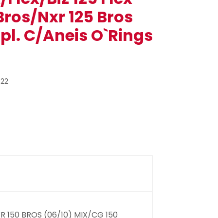
0 Bros/Nxr 125 Bros
mpl. C/Aneis O`Rings
022
R 150 BROS (06/10) MIX/CG 150