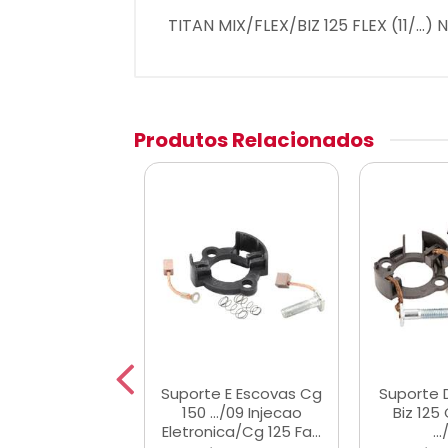
TITAN MIX/FLEX/BIZ 125 FLEX (11/...)
Produtos Relacionados
rte Escovas
Suporte E Escovas Cg
Suporte 
Ys 150/Xtz 150
150 .../09 Injecao
Biz 12
er/Factor Ybr
Eletronica/Cg 125 Fa...
..