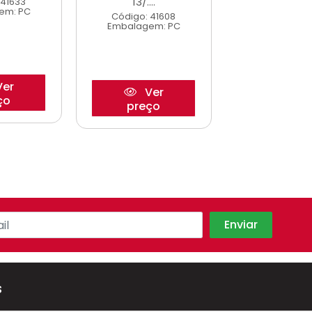
13/....
150 ...
 41633
em: PC
Código: 41608
Código: 43
Embalagem: PC
Embalagem
er
Ver
Ve
ço
preço
preço
s