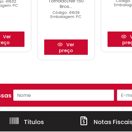
Tornado/Nxr 150
Código:
o: 41632
Embalag
agem: PC
Bros...
Código: 41639
Embalagem: PC
Ver
V
reço
pre
Ver
preço
sas ofertas!
Títulos
Notas Fiscai