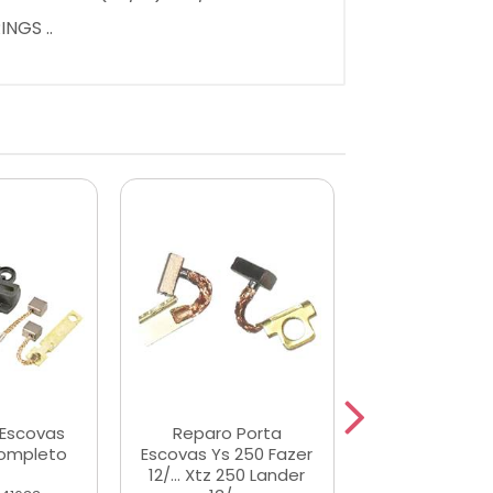
INGS ..
 Escovas
Reparo Porta
Suporte Es
Completo
Escovas Ys 250 Fazer
Fazer Ys 150/
12/... Xtz 250 Lander
Crosser/Fact