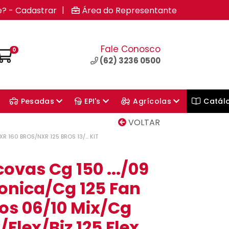
|
e? - Cadastrar
Área do Representante
Fale Conosco
0
(62) 3236 0500
Pesadas
EPI's
Agrícolas
Catál
VOLTAR
R 160 BROS/NXR 125 BROS 13/... KIT
covas Cg 150 .../09
ronica/Cg 125 Fan
ros 06/10 Mix/Cg
/Flex/Biz 125 Flex