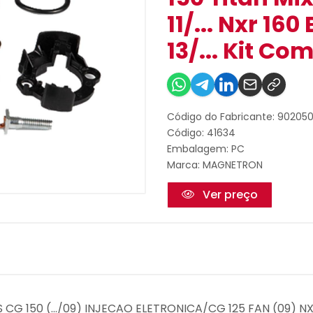
11/... Nxr 16
13/... Kit Co
Código do Fabricante: 90205
Código: 41634
Embalagem: PC
Marca:
MAGNETRON
Ver preço
CG 150 (.../09) INJECAO ELETRONICA/CG 125 FAN (09) NX