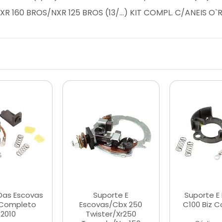
 NXR 160 BROS/NXR 125 BROS (13/...) KIT COMPL. C/ANEIS O`R
Das Escovas
Suporte E
Suporte E
5 Completo
Escovas/Cbx 250
C100 Biz 
./2010
Twister/Xr250