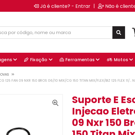
|
Já é cliente? - Entrar
Não é client
agens
Fixação
Ferramentas
Motos
COVAS
125 FAN 09 NXR 150 BROS 06/10 MIX/CG 150 TITAN MIX/FLEX/BIZ 125 FLEX 11/... NX
Suporte E Es
Injecao Elet
09 Nxr 150 B
150 Titan Mix