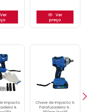
Ver
Ver
eço
preço
pre
de Impacto
Chave de Impacto ½
Jogo de C
sadeira ¼
Parafusadeira ¼ .
Fenda 
Pwr35k
350nm Pwr35
S3800