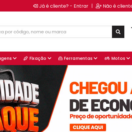
|
Já é cliente? - Entrar
Não é client
agens
Fixação
Ferramentas
Motos