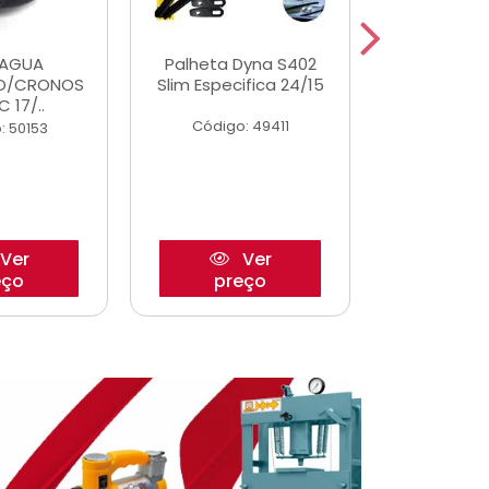
DAGUA
Palheta Dyna S402
Eixo P
O/CRONOS
Slim Especifica 24/15
Trambulad
C 17/..
05/
Código: 49411
: 50153
Código:
Ver
Ver
eço
preço
pre