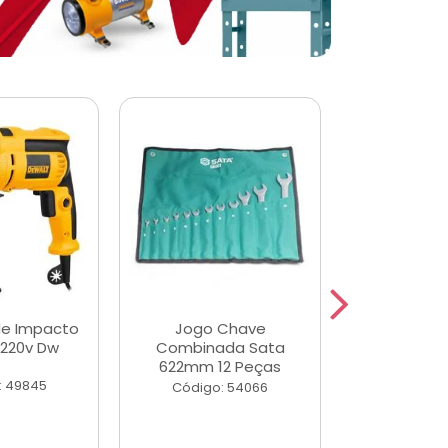
de Impacto
Jogo Chave
Jogo de Ch
 220v Dw
Combinada Sata
Longas e 
622mm 12 Peças
Peças
: 49845
Código: 54066
Código: