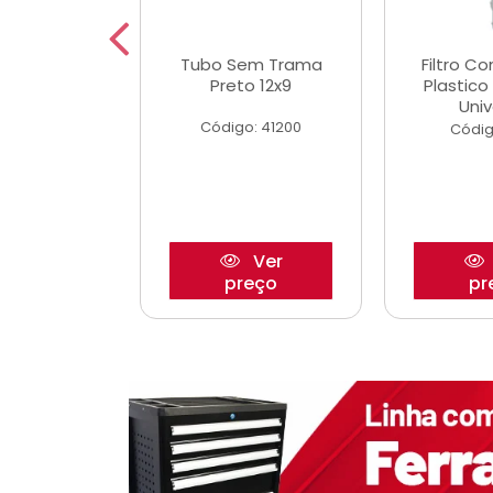
dro Roda
Tubo Sem Trama
Filtro C
,63mm
Preto 12x9
Plastic
o/Strada
Univ
Código: 41200
o: 27880
Códig
Ver
Ver
reço
preço
pr