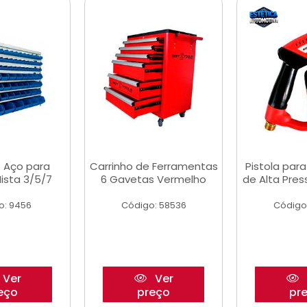
 Aço para
Carrinho de Ferramentas
Pistola par
ista 3/5/7
6 Gavetas Vermelho
de Alta Pre
o: 9456
Código: 58536
Código
Ver
Ver
eço
preço
pr