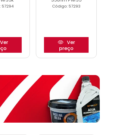
: 57294
Código: 57293
Código:
Ver
Ver
eço
preço
pre