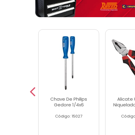
 Magnetica
Chave De Philips
Alicate 
ngular
Gedore 1/4x6
Niquelad
o: 56779
Código: 15027
Código