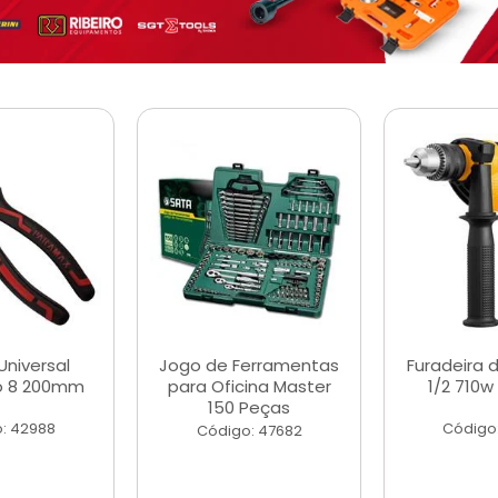
Universal
Jogo de Ferramentas
Furadeira 
o 8 200mm
para Oficina Master
1/2 710w
150 Peças
: 42988
Código
Código: 47682