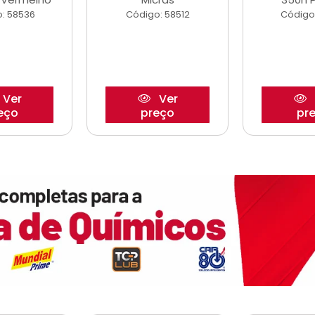
: 58536
Código: 58512
Código
Ver
Ver
eço
preço
pr