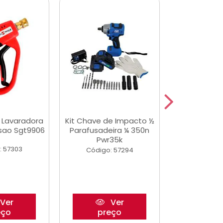
a Lavaradora
Kit Chave de Impacto ½
Adesivo Epox
ssao Sgt9906
Parafusadeira ¼ 350n
Transp.
Pwr35k
: 57303
Código:
Código: 57294
Ver
Ver
eço
preço
pre