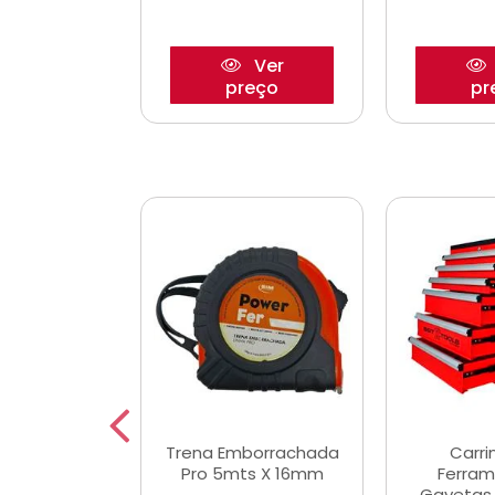
Ver
Ver
reço
preço
pr
De Corte
Trena Emborrachada
Carri
3/64x7/8
Pro 5mts X 16mm
Ferram
0x22,2mm
Gavetas