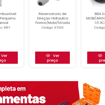
ombustivel
Reservatorio de
BBA 
o Pequeno
Direçao Hidraulica
MOBI/ARG
ersal
Fiorino/Mobi/Strada
1.0 3C
o: 9157
Código: 57333
Código
Ver
Ver
eço
preço
pr