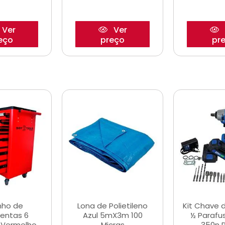
Ver
Ver
eço
preço
pr
nho de
Lona de Polietileno
Kit Chave 
entas 6
Azul 5mX3m 100
½ Parafu
 Vermelho
Micras
350n 