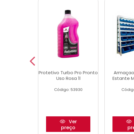
Multimec X3
Protetivo Turbo Pro Pronto
Armaçao
Uso Rosa 1l
Estante M
o: 50273
Código: 53930
Códig
Ver
Ver
reço
preço
pr