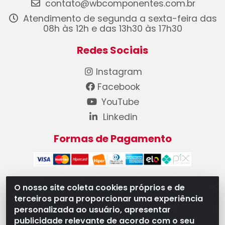
contato@wbcomponentes.com.br
Atendimento de segunda a sexta-feira das
08h às 12h e das 13h30 às 17h30
Redes Sociais
Instagram
Facebook
YouTube
Linkedin
Formas de Pagamento
O nosso site coleta cookies próprios e de
terceiros para proporcionar uma experiência
WB Componentes Automotivos LTDA - CNPJ
personalizada ao usuário, apresentar
08.528.393/0001-12 - Rua do Níquel, 667 - Parque
publicidade relevante de acordo com o seu
Oeste Industrial, Goiânia/GO - CEP 74375-660