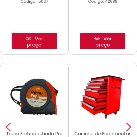
Código: 15027
Código: 42988
Ver
Ver
preço
preço
Trena Emborrachada Pro
Carrinho de Ferramentas