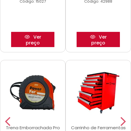
Código: 15027
Código: 42988
Ver
Ver
preço
preço
Trena Emborrachada Pro
Carrinho de Ferramentas