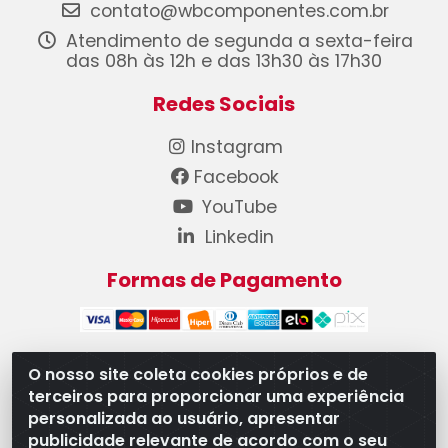
contato@wbcomponentes.com.br
Atendimento de segunda a sexta-feira
das 08h às 12h e das 13h30 às 17h30
Redes Sociais
Instagram
Facebook
YouTube
Linkedin
Formas de Pagamento
O nosso site coleta cookies próprios e de
terceiros para proporcionar uma experiência
WB Componentes Automotivos LTDA - CNPJ
personalizada ao usuário, apresentar
08.528.393/0001-12 - Rua do Níquel, 667 - Parque
publicidade relevante de acordo com o seu
Oeste Industrial, Goiânia/GO - CEP 74375-660