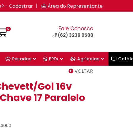
|
e? - Cadastrar
Área do Representante
Fale Conosco
0
(62) 3236 0500
Pesadas
EPI's
Agrícolas
Catál
VOLTAR
hevett/Gol 16v
Chave 17 Paralelo
43000