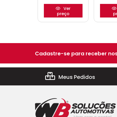
Ver
Ver
preço
preço
p
Cadastre-se para receber nos
Meus Pedidos