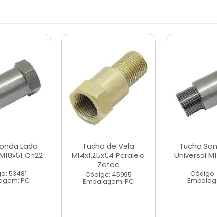
Sonda Lada
Tucho de Vela
Tucho Son
 M18x51 Ch22
M14x1,25x54 Paralelo
Universal M
Zetec
o: 53481
Código:
Código: 45995
agem: PC
Embalag
Embalagem: PC