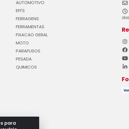
AUTOMOTIVO
EPI'S
das
FERRAGENS
FERRAMENTAS
Re
FIXACAO GERAL
MOTO
PARAFUSOS
PESADA
QUIMICOS
F
os para