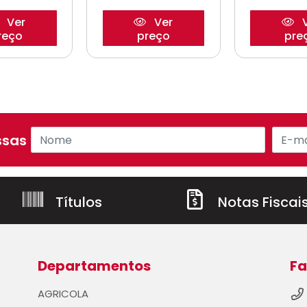
Ver
Ver
V
reço
preço
pre
sas ofertas!
Títulos
Notas Fiscai
Departamentos
Fa
AGRICOLA