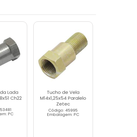
da Lada
Tucho de Vela
Tucho Sonda
18x51 Ch22
M14x1,25x54 Paralelo
Universal M18x
Zetec
 53481
Código: 53
Código: 45995
em: PC
Embalagem
Embalagem: PC