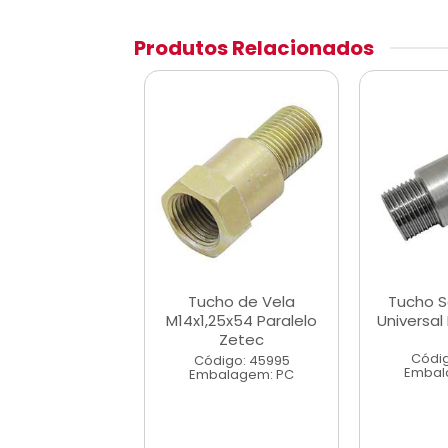
Produtos Relacionados
o Sonda Lada
Tucho de Vela
Tucho 
al M18x51 Ch22
M14x1,25x54 Paralelo
Universal
Zetec
digo: 53481
Códig
Código: 45995
alagem: PC
Embal
Embalagem: PC