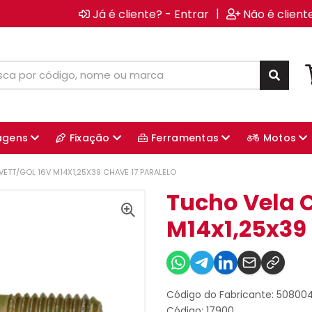
|
Já é cliente? - Entrar
Não é client
agens
Fixação
Ferramentas
Motos
ETT/GOL 16V M14X1,25X39 CHAVE 17 PARALELO
Tucho Vela C
M14x1,25x39 
Código do Fabricante: 50800
Código: 17900