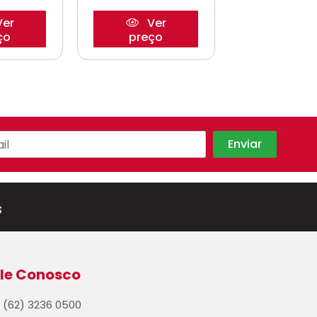
er
Ver
Ve
ço
preço
preço
s
le Conosco
(62) 3236 0500