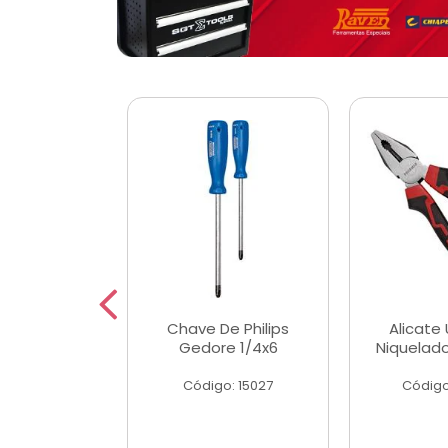
 Magnetica
Chave De Philips
Alicate 
ngular
Gedore 1/4x6
Niquelad
o: 56779
Código: 15027
Código