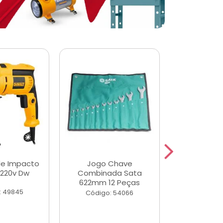
de Impacto
Jogo Chave
Jogo de Ch
 220v Dw
Combinada Sata
Longas e 
622mm 12 Peças
Peças
: 49845
Código: 54066
Código: