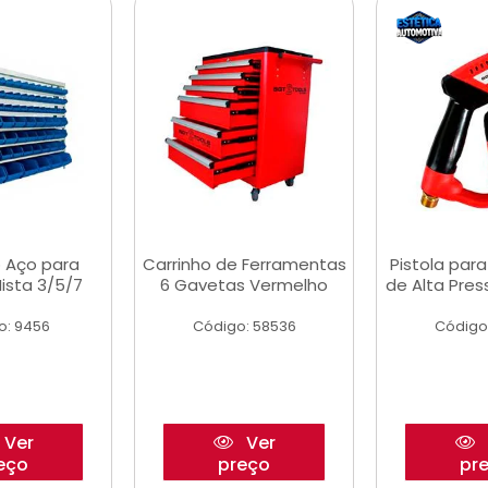
 Aço para
Carrinho de Ferramentas
Pistola par
ista 3/5/7
6 Gavetas Vermelho
de Alta Pre
o: 9456
Código: 58536
Código
Ver
Ver
eço
preço
pr