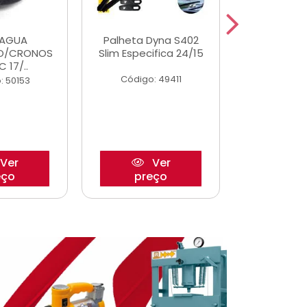
DAGUA
Palheta Dyna S402
Eixo P
O/CRONOS
Slim Especifica 24/15
Trambulad
C 17/..
05/
Código: 49411
: 50153
Código:
Ver
Ver
eço
preço
pre