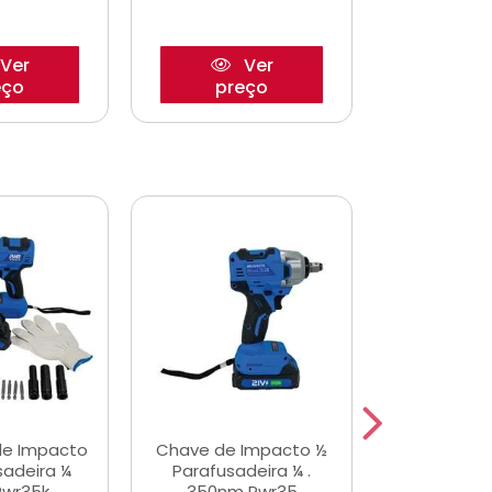
Ver
Ver
eço
preço
pre
de Impacto
Chave de Impacto ½
Jogo de C
sadeira ¼
Parafusadeira ¼ .
Fenda 
Pwr35k
350nm Pwr35
S3800