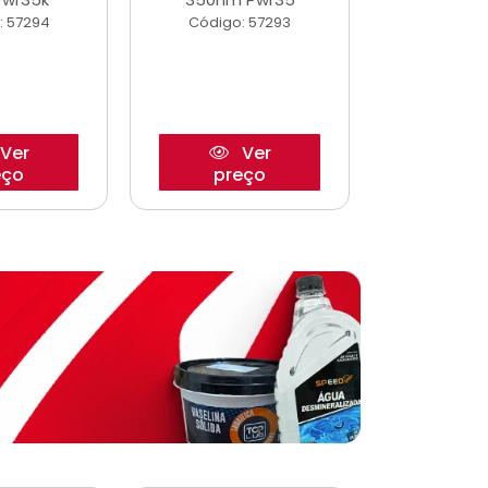
: 57294
Código: 57293
Código:
Ver
Ver
eço
preço
pre