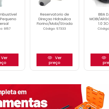
ombustivel
Reservatorio de
BBA 
o Pequeno
Direçao Hidraulica
MOBI/ARG
ersal
Fiorino/Mobi/Strada
1.0 3C
o: 9157
Código: 57333
Código
Ver
Ver
eço
preço
pr