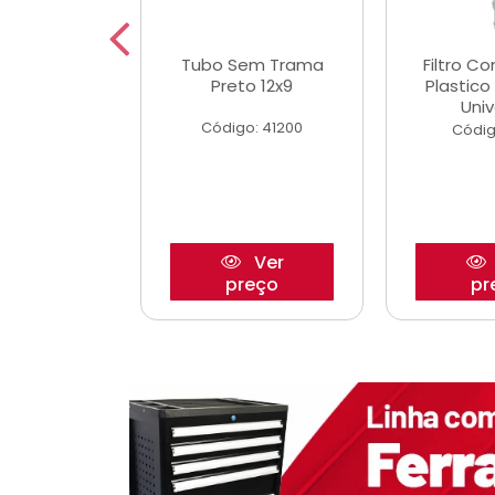
dro Roda
Tubo Sem Trama
Filtro C
,63mm
Preto 12x9
Plastic
o/Strada
Univ
Código: 41200
o: 27880
Códig
Ver
Ver
reço
preço
pr