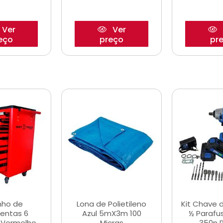
Ver
Ver
eço
preço
pr
nho de
Lona de Polietileno
Kit Chave 
entas 6
Azul 5mX3m 100
½ Parafu
 Vermelho
Micras
350n 