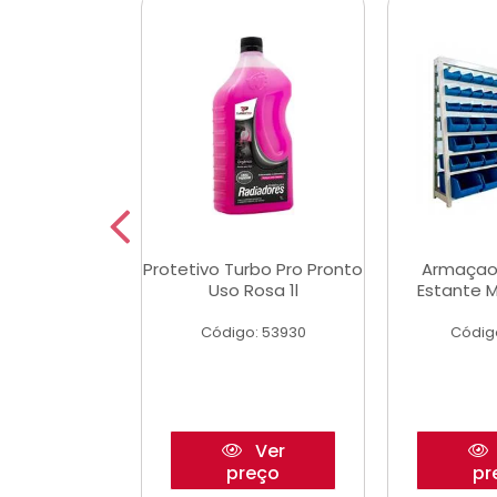
Multimec X3
Protetivo Turbo Pro Pronto
Armaçao
Uso Rosa 1l
Estante M
o: 50273
Código: 53930
Códig
Ver
Ver
reço
preço
pr