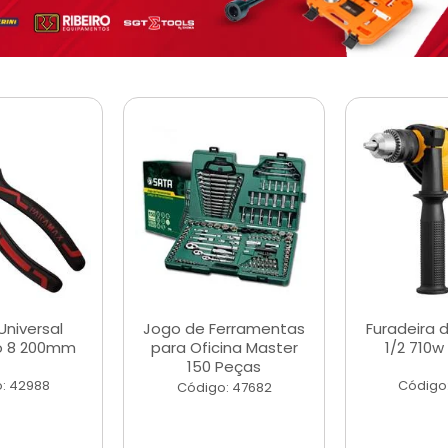
Universal
Jogo de Ferramentas
Furadeira 
o 8 200mm
para Oficina Master
1/2 710w
150 Peças
: 42988
Código
Código: 47682