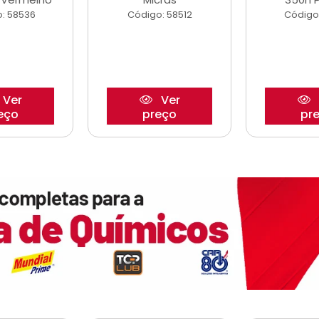
: 58536
Código: 58512
Código
Ver
Ver
eço
preço
pr