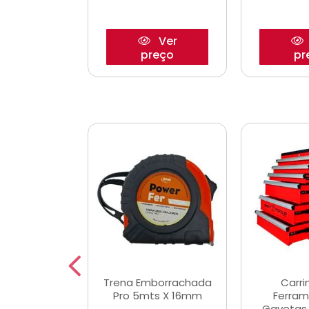
Ver
Ver
reço
preço
pr
De Corte
Trena Emborrachada
Carri
3/64x7/8
Pro 5mts X 16mm
Ferram
0x22,2mm
Gavetas