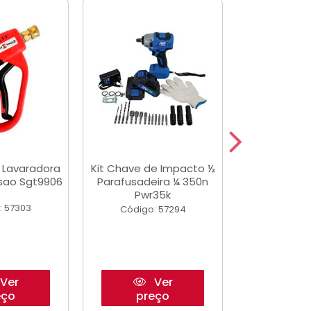
a Lavaradora
Kit Chave de Impacto ½
Adesivo Epox
ssao Sgt9906
Parafusadeira ¼ 350n
Transp.
Pwr35k
: 57303
Código:
Código: 57294
Ver
Ver
eço
preço
pre