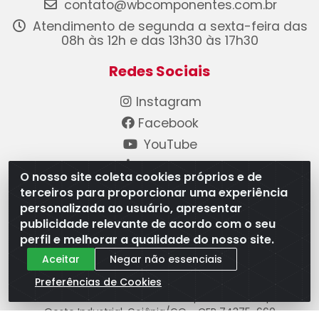
contato@wbcomponentes.com.br
Atendimento de segunda a sexta-feira das
08h às 12h e das 13h30 às 17h30
Redes Sociais
Instagram
Facebook
YouTube
Linkedin
O nosso site coleta cookies próprios e de
terceiros para proporcionar uma experiência
Formas de Pagamento
personalizada ao usuário, apresentar
publicidade relevante de acordo com o seu
perfil e melhorar a qualidade do nosso site.
Aceitar
Negar não essenciais
Preferências de Cookies
WB Componentes Automotivos LTDA - CNPJ
08.528.393/0001-12 - Rua do Níquel, 667 - Parque
Oeste Industrial, Goiânia/GO - CEP 74375-660