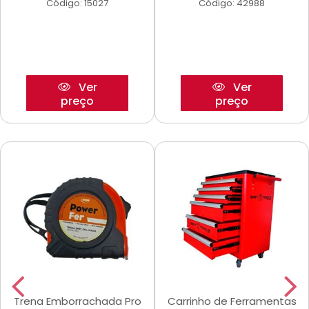
Código: 15027
Código: 42988
Ver
Ver
preço
preço
Trena Emborrachada Pro
Carrinho de Ferramentas