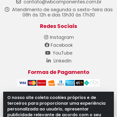
contato@wbcomponentes.com.br
Atendimento de segunda a sexta-feira das
08h às 12h e das 13h30 às 17h30
Redes Sociais
Instagram
Facebook
YouTube
Linkedin
Formas de Pagamento
O nosso site coleta cookies próprios e de
terceiros para proporcionar uma experiência
WB Componentes Automotivos LTDA - CNPJ
personalizada ao usuário, apresentar
08.528.393/0001-12 - Rua do Níquel, 667 - Parque
publicidade relevante de acordo com o seu
Oeste Industrial, Goiânia/GO - CEP 74375-660