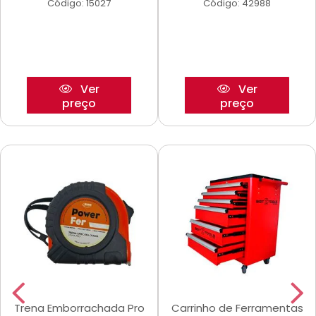
Código: 15027
Código: 42988
Ver
Ver
preço
preço
Trena Emborrachada Pro
Carrinho de Ferramentas