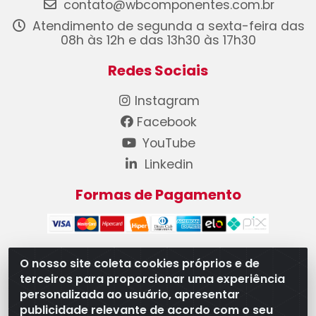
contato@wbcomponentes.com.br
Atendimento de segunda a sexta-feira das
08h às 12h e das 13h30 às 17h30
Redes Sociais
Instagram
Facebook
YouTube
Linkedin
Formas de Pagamento
O nosso site coleta cookies próprios e de
terceiros para proporcionar uma experiência
WB Componentes Automotivos LTDA - CNPJ
personalizada ao usuário, apresentar
08.528.393/0001-12 - Rua do Níquel, 667 - Parque
publicidade relevante de acordo com o seu
Oeste Industrial, Goiânia/GO - CEP 74375-660