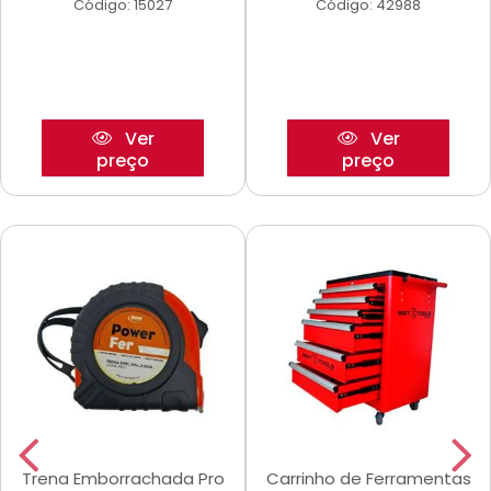
Código: 15027
Código: 42988
Ver
Ver
preço
preço
Trena Emborrachada Pro
Carrinho de Ferramentas