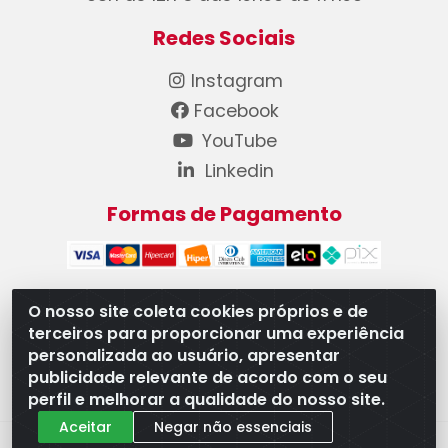
Redes Sociais
Instagram
Facebook
YouTube
Linkedin
Formas de Pagamento
O nosso site coleta cookies próprios e de
terceiros para proporcionar uma experiência
WB Componentes Automotivos LTDA - CNPJ
personalizada ao usuário, apresentar
08.528.393/0001-12 - Rua do Níquel, 667 - Parque
publicidade relevante de acordo com o seu
Oeste Industrial, Goiânia/GO - CEP 74375-660
perfil e melhorar a qualidade do nosso site.
Aceitar
Negar não essenciais