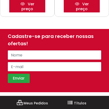
Ver
Ver
preço
preço
Cadastre-se para receber nossas
ofertas!
Meus Pedidos
Títulos