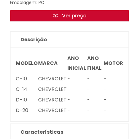
Embalagem: PC
Ver preço
Descrição
ANO
ANO
MODELO
MARCA
MOTOR
INICIAL
FINAL
C-10
CHEVROLET
-
-
-
C-14
CHEVROLET
-
-
-
D-10
CHEVROLET
-
-
-
D-20
CHEVROLET
-
-
-
Características